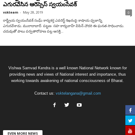
ఎగురవేసిన ఆరెస్సెస్ స్వయంసేవక్
vskteam
-
May 28, 2019
0
రాష్ట్రీయ స్వయంసేవక్ సంఘ్ కార్యకర్త ఎవరెస్ట్ శిఖరంపై కాషాయ ధ్వజాన్ని
ఎగురవేశాడు. మురాదాబాద్ పట్టణ సహ కార్యవాహ్ విపిన్ చౌదరి ఈ ఘనత సాధించాడు.
చదువుతో పాటు పర్వతారోహణ పట్ల ఆసక్తి...
Vishwa Samvad Kendra is a well known National Network known for
providing news and views of National interest and importance, thus
working towards awakening of national consciousness of Bharat.
Contact us:
vsktelangana@gmail.com
EVEN MORE NEWS