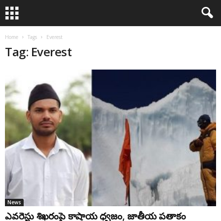
Home
Tags
Everest
Tag: Everest
News
ఎవరెస్టు శిఖరంపై కాషాయ ధ్వజం, జాతీయ పతాకం