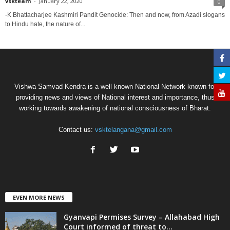
vskteam
-
January 22, 2020
0
-K Bhattacharjee Kashmiri Pandit Genocide: Then and now, from Azadi slogans
to Hindu hate, the nature of...
Vishwa Samvad Kendra is a well known National Network known for
providing news and views of National interest and importance, thus
working towards awakening of national consciousness of Bharat.
Contact us:
vsktelangana@gmail.com
EVEN MORE NEWS
Gyanvapi Permises Survey – Allahabad High
Court informed of threat to...