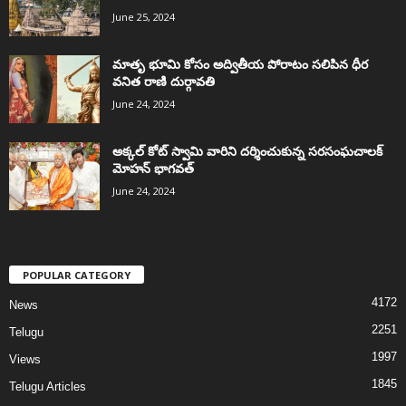
June 25, 2024
మాతృ భూమి కోసం అద్వితీయ పోరాటం సలిపిన ధీర
వనిత రాణి దుర్గావతి
June 24, 2024
అక్కల్‌ కోట్‌ స్వామి వారిని దర్శించుకున్న సరసంఘచాలక్
మోహన్ భాగవత్
June 24, 2024
POPULAR CATEGORY
4172
News
2251
Telugu
1997
Views
1845
Telugu Articles