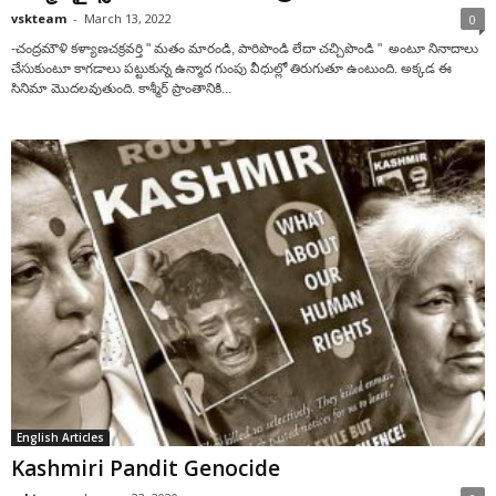
vskteam
-
March 13, 2022
0
-చంద్రమౌళి కళ్యాణచక్రవర్తి " మ‌తం మారండి, పారిపొండి లేదా చ‌చ్చిపొండి " అంటూ నినాదాలు
చేసుకుంటూ కాగ‌డాలు ప‌ట్టుకున్న ఉన్మాద గుంపు వీధుల్లో తిరుగుతూ ఉంటుంది. అక్క‌డ ఈ
సినిమా మొద‌ల‌వుతుంది. కాశ్మీర్ ప్రాంతానికి...
English Articles
Kashmiri Pandit Genocide