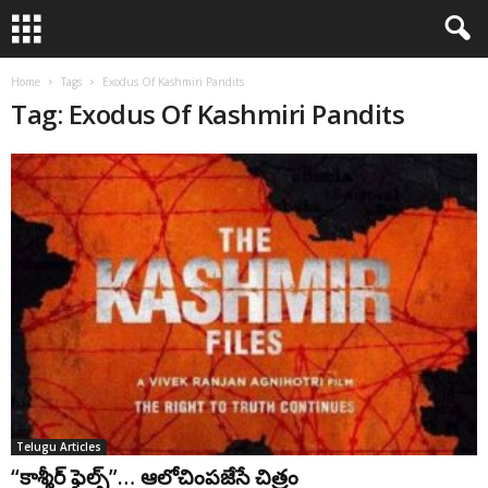
Home
Tags
Exodus Of Kashmiri Pandits
Tag: Exodus Of Kashmiri Pandits
Telugu Articles
“కాశ్మీర్ ఫైల్స్”… ఆలోచింపజేసే చిత్రం