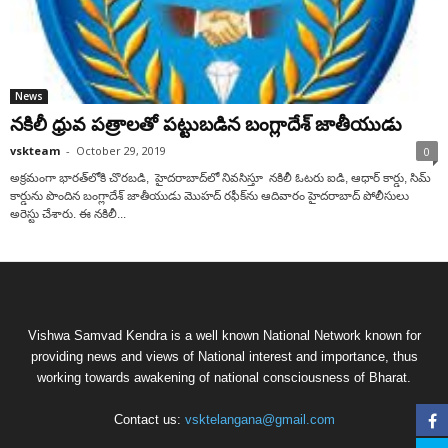
News
నకిలీ ధ్రువ పత్రాలతో పట్టుబడిన బంగ్లాదేశ్ జాతీయుడు
vskteam
-
October 29, 2019
0
అక్రమంగా భారత్‌లోకి చొరబడి, హైదరాబాద్‌లో నివసిస్తూ నకిలీ ఓటరు ఐడి, ఆధార్ కార్డు, సిమ్
కార్డును పొందిన బంగ్లాదేశ్ జాతీయుడు మొహద్ రఫీక్‌ను ఆదివారం హైదరాబాద్‌ పోలీసులు
అరెస్టు చేశారు. ఈ నకిలీ...
Vishwa Samvad Kendra is a well known National Network known for
providing news and views of National interest and importance, thus
working towards awakening of national consciousness of Bharat.
Contact us:
vsktelangana@gmail.com