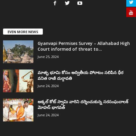
EVEN MORE NEWS
Gyanvapi Permises Survey – Allahabad High
Court informed of threat to...
June 25, 2024
మాతృ భూమి కోసం అద్వితీయ పోరాటం సలిపిన ధీర
వనిత రాణి దుర్గావతి
June 24, 2024
అక్కల్‌ కోట్‌ స్వామి వారిని దర్శించుకున్న సరసంఘచాలక్
మోహన్ భాగవత్
June 24, 2024