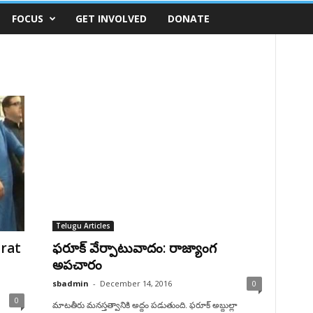
FOCUS
GET INVOLVED
DONATE
Telugu Articles
rat
ఫరూక్‌ వేర్పాటువాదం: రాజ్యాంగ
అపచారం
sbadmin
-
December 14, 2016
0
0
మాటతీరు మనస్తత్వానికి అద్దం పడుతుంది. ఫరూక్‌ అబ్దుల్లా