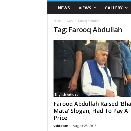
VSK
NEWS
VIEWS
GALLERY
Telangana
Home
Tags
Farooq Abdullah
Tag: Farooq Abdullah
English Articles
Farooq Abdullah Raised ‘Bha
Mata’ Slogan, Had To Pay A
Price
vskteam
-
August 23, 2018