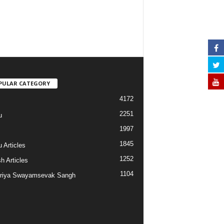
PULAR CATEGORY
4172
2251
u
1997
s
1845
 Articles
1252
h Articles
1104
riya Swayamsevak Sangh