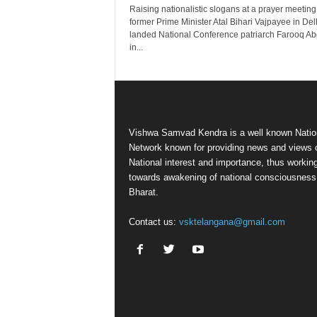
Raising nationalistic slogans at a prayer meeting 
former Prime Minister Atal Bihari Vajpayee in Del
landed National Conference patriarch Farooq Ab
in...
Vishwa Samvad Kendra is a well known Natio
Network known for providing news and views 
National interest and importance, thus workin
towards awakening of national consciousness
Bharat.
Contact us:
vsktelangana@gmail.com