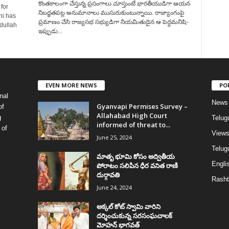
కొంతకాలంగా చేస్తున్న ప్రసంగాలు చూస్తుంటే భారతీయుడిగా ఆయన
for
నిబద్ధతపట్ల అనుమానాలు ముసురుకుంటున్నాయి. రాజ్యాంగంపై
hi has
ప్రమాణం చేసి రాజ్యసభ సభ్యుడిగా నియమితుడైన ఆ పెద్దమనిషి-
dullah
ఇప్పుడు...
EVEN MORE NEWS
PO
nal
News
Gyanvapi Permises Survey –
of
Allahabad High Court
g
Telug
informed of threat to...
 of
View
June 25, 2024
Telugu
మాతృ భూమి కోసం అద్వితీయ
Englis
పోరాటం సలిపిన ధీర వనిత రాణి
దుర్గావతి
Rasht
June 24, 2024
అక్కల్‌ కోట్‌ స్వామి వారిని
దర్శించుకున్న సరసంఘచాలక్
మోహన్ భాగవత్