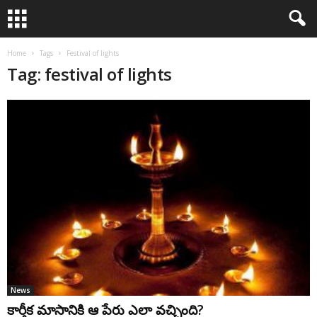
Home
Tags
Festival of lights
Tag: festival of lights
News
కార్తీక మాసానికి ఆ పేరు ఎలా వచ్చింది?