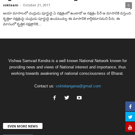
vskteam
-
October 21, 2017
0
ఆయా మాసాలలో చంద్రుడు పూర్ణుడై ఏ నక్షత్రంలో ఉంటాడో ఆ నక్షత్రం పేరే ఆ మాసానికి వస్తుంది.
కృత్తికా నక్షత్రంపై చంద్రుడు పూర్ణుడై ఉండటంవల్ల ఈ మాసానికి కార్తీకమాసమని పేరు. ఈ
మాసంలో కృత్తిక నక్షత్రానికి,...
Vishwa Samvad Kendra is a well known National Network known for
providing news and views of National interest and importance, thus
working towards awakening of national consciousness of Bharat.
Contact us:
vsktelangana@gmail.com
EVEN MORE NEWS