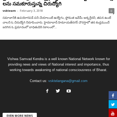
లను సమకూరుస్తున్న చిరుద్యోగి
vskteam
-
February 3, 2018
0
సమాజానికి ఉపయోగపడే పని చేయాలంటే ఉద్యోగం, స్థోమత ఇవేమీ అక్కర్లేదని, తపన ఉంటే
చాలని ఓ చిరుద్యోగి నిరూపించారు. హైదరాబాద్ హిమాయత్‌నగర్ చౌరస్తాలో తన కండ్లముందే
జరిగిన ఓ ప్రమాదంలో బాధితుడికి సకాలంలో...
Vishwa Samvad Kendra is a well known National Network known for
providing news and views of National interest and importance, thus
working towards awakening of national consciousness of Bharat.
Contact us:
vsktelangana@gmail.com
EVEN MORE NEWS