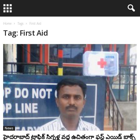
Home
Tags
First Aid
Tag: First Aid
News
హైదరాబాద్ ట్రాఫిక్ సిగ్నళ్ల వద్ద ఉచితంగా ఫస్ట్ ఎయిడ్ బాక్స్