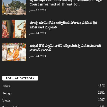
Court informed of threat to...
June 25, 2024
మాతృ భూమి కోసం అద్వితీయ పోరాటం సలిపిన ధీర
వనిత రాణి దుర్గావతి
June 24, 2024
అక్కల్‌ కోట్‌ స్వామి వారిని దర్శించుకున్న సరసంఘచాలక్
మోహన్ భాగవత్
June 24, 2024
POPULAR CATEGORY
4172
News
2251
Telugu
1997
Views
1845