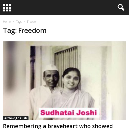
Home
Tags
Freedom
Tag: Freedom
Archive_English
Remembering a braveheart who showed