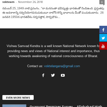
vskteam
-
November 26, 2018
0
నవంబర్ 25, 1949 నాటి ప్రసంగం.. "నా మనసంతా భవిష్యత్తు భారతంతో నిండిఉంది. ప్రస్తుతపు
ఈ అవకాశాన్ని సద్వినియోగపరుచుకుంటూ నాలోని కొన్ని భావాలను మీతో పంచుకుంటాను. 26
జనవరి 1950న భారతదేశం సర్వసత్తాక, సార్వభౌమ...
Vishwa Samvad Kendra is a well known National Network known for
providing news and views of National interest and importance, thus
working towards awakening of national consciousness of Bharat.
Contact us:
vsktelangana@gmail.com
EVEN MORE NEWS
Gyanvapi Permises Survey – Allahabad High