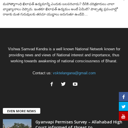
మహాత్మాగాంధి ఖిలాఫత్ ఉద్యమాన్ని ఎందుకు బలపరిచాడు? దీనికి చరిత్రకారులు చాలా
వ్యాఖ్యానాలు చెప్పారు. ఇంతకూ ఖిలాఫత్ ఉద్యమం అంటే ఏమిటి? పాశ్చాత్య ప్రపంచాల్లో
రాజుకు మత గురువులకు తరచూ యుద్ధాలు జరుగుతూ ఉండేవి....
Vishwa Samvad Kendra is a well known National Network known for
providing news and views of National interest and importance, thus
working towards awakening of national consciousness of Bharat.
Contact us:
vsktelangana@gmail.com
EVEN MORE NEWS
Gyanvapi Permises Survey – Allahabad High
Court informed of threat to...