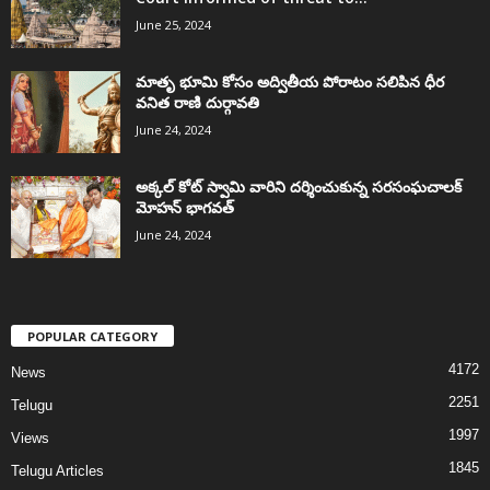
June 25, 2024
మాతృ భూమి కోసం అద్వితీయ పోరాటం సలిపిన ధీర
వనిత రాణి దుర్గావతి
June 24, 2024
అక్కల్‌ కోట్‌ స్వామి వారిని దర్శించుకున్న సరసంఘచాలక్
మోహన్ భాగవత్
June 24, 2024
POPULAR CATEGORY
4172
News
2251
Telugu
1997
Views
1845
Telugu Articles