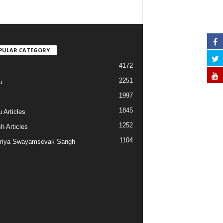
PULAR CATEGORY
4172
2251
u
1997
s
1845
 Articles
1252
h Articles
1104
riya Swayamsevak Sangh