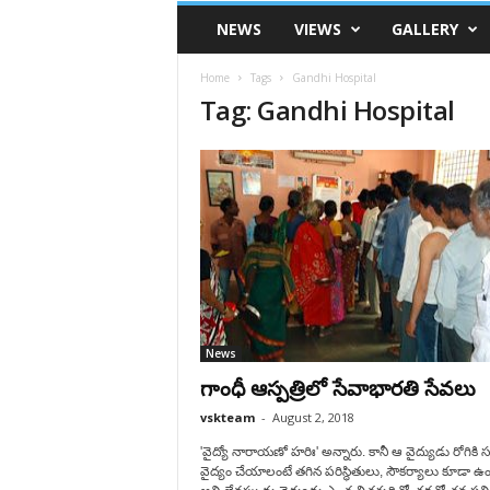
VSK
NEWS
VIEWS
GALLERY
Telangana
Home
Tags
Gandhi Hospital
Tag: Gandhi Hospital
News
గాంధీ ఆస్పత్రిలో సేవాభారతి సేవలు
vskteam
-
August 2, 2018
'వైద్యో నారాయణో హరిః' అన్నారు. కానీ ఆ వైద్యుడు రోగికి 
వైద్యం చేయాలంటే తగిన పరిస్థితులు, సౌకర్యాలు కూడా ఉం