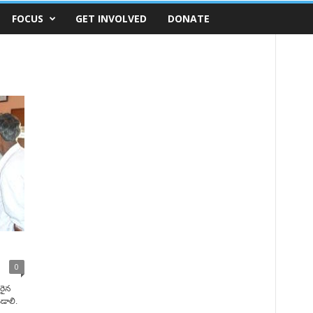
FOCUS
GET INVOLVED
DONATE
0
సరైన
డాలి.