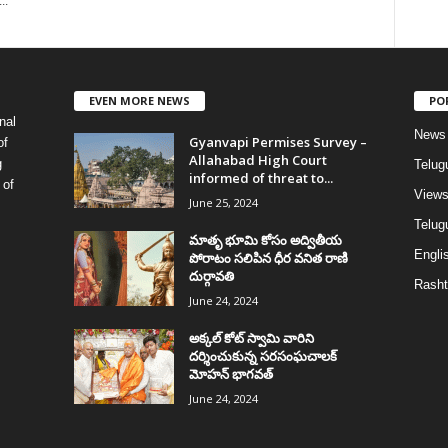
..
EVEN MORE NEWS
PO
nal
News
Gyanvapi Permises Survey –
of
Allahabad High Court
g
Telug
informed of threat to...
 of
View
June 25, 2024
Telugu
మాతృ భూమి కోసం అద్వితీయ
Englis
పోరాటం సలిపిన ధీర వనిత రాణి
దుర్గావతి
Rasht
June 24, 2024
అక్కల్‌ కోట్‌ స్వామి వారిని
దర్శించుకున్న సరసంఘచాలక్
మోహన్ భాగవత్
June 24, 2024