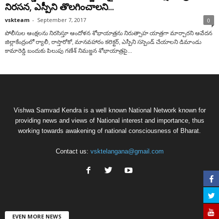
నిరసన, ఎస్పీని తొలగించాలని...
vskteam
-
September 7, 2017
0
పోలీసుల ఆంక్షలను నిరసిస్తూ ఆందోళన శోభాయాత్రను నిరుత్సాహ యాత్రగా మార్చారని ఆవేదన
జిల్లాకేంద్రంలో ర్యాలీ, రాస్తారోకో, మానవహారం కలెక్టర్‌, ఎస్పీని సస్పెండ్‌ చేయాలని డిమాండు
కామారెడ్డి బందుకు పిలుపు గణేశ్‌ నిమజ్జన శోభాయాత్రపై...
Vishwa Samvad Kendra is a well known National Network known for
providing news and views of National interest and importance, thus
working towards awakening of national consciousness of Bharat.
Contact us:
vsktelangana@gmail.com
EVEN MORE NEWS