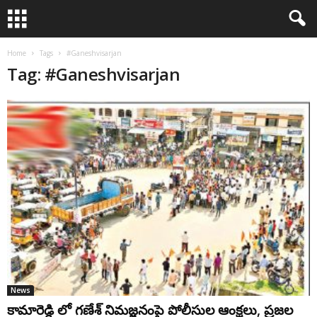
Home
Tags
#Ganeshvisarjan
Tag: #Ganeshvisarjan
News
కామారెడ్డి లో గణేశ్‌ నిమజ్జనంపై పోలీసుల ఆంక్షలు, ప్రజల