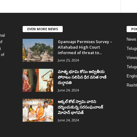
EVEN MORE NEWS
PO
nal
News
Gyanvapi Permises Survey –
of
Allahabad High Court
g
Telug
informed of threat to...
 of
View
June 25, 2024
Telugu
మాతృ భూమి కోసం అద్వితీయ
Englis
పోరాటం సలిపిన ధీర వనిత రాణి
దుర్గావతి
Rasht
June 24, 2024
అక్కల్‌ కోట్‌ స్వామి వారిని
దర్శించుకున్న సరసంఘచాలక్
మోహన్ భాగవత్
June 24, 2024