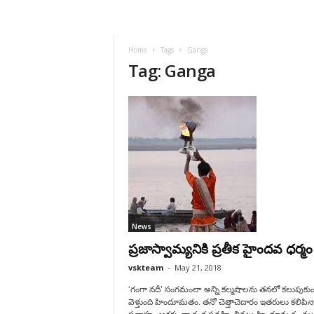
VSK
Telangana
Home
Tags
Ganga
Tag: Ganga
News
ప్రజాస్వామ్యనికి ప్రతీక హైందవ ధర్మం
vskteam
-
May 21, 2018
‘గంగా నదీ’ సంగమంలా అన్ని కల్మషాలను తనలో కలుపుక
వెళ్తుంది హిందూమతం. తనో చెత్తాచెదారం ఇతరులు కలిపి