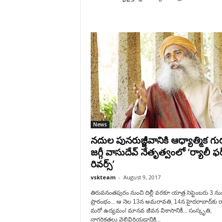
News
నదుల పునరుజ్జీవానికి ఆధ్యాత్మిక గు
జగ్గీ వాసుదేవ్‌ నేతృత్వంలో ‘ర్యాలీ ఫర్
రివర్స్‌’
vskteam
-
August 9, 2017
తిరువనంతపురం నుంచి దిల్లీ వరకూ యాత్ర సెప్టెంబరు 3 ను
ప్రారంభం... ఆ నెల 13న అమరావతి, 14న హైదరాబాద్‌కు ర
మరో ఉద్యమం! మానవ జీవన వికాసానికీ... సంస్కృతి,
నాగరికతలు వెల్లివిరియడానికి...