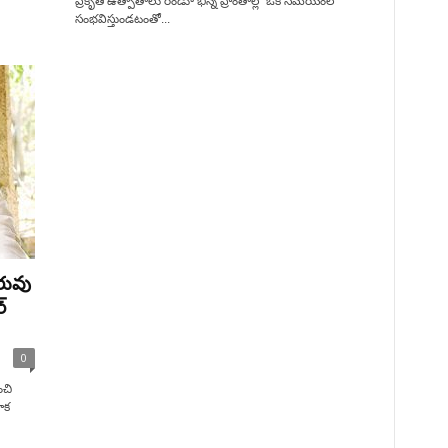
ప్రకృతి ఉత్పాతాలు రెండూ భిన్న ప్రాంతాల్లో ఒకే సమయంలో
సంభవిస్తుండటంతో...
రువు
‌
0
ంచి
ాక