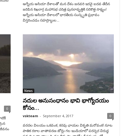
ందుకు
ఆగ్నేయ ఆసియా దేశాలతో మన దేశం జనవరి ఇరవై ఐదవ తేదీన
జరిపిన శిఖరాగ్ర మహాసభ చరిత్ర పునరావృత్తికి సరికొత్త సాక్ష్యం!
ఆగ్నేయ ఆసియా దేశాలలో భారతీయ సంస్కృతి ప్రభావం
విస్తరించడం సహస్రాబ్దుల...
News
నదుల అనుసంధానం భావి భాగ్యోదయం
కోసం…
0
vskteam
-
September 4, 2017
0
టికీ
రమైన
వరదల విలయం ఒకవంక, కరవు ఛాయల వికృతి మరోవంక! నూట
 జీవనం
పాతిక రకాల వాతావరణ జోన్లు గల ఇండియాలో పరస్పర విరుద్ధ