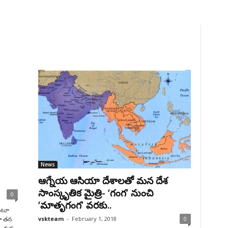
News
ఆగ్నేయ ఆసియా దేశాలతో మన దేశ
సాంస్కృతిక మైత్రి- ‘గంగ’ నుంచి
0
‘మాతృగంగ’ వరకు..
ుంటూ
vskteam
-
February 1, 2018
0
నా తన