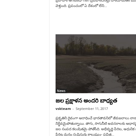
ప్రవాహం ఆగకుండా గంగ ప్రవహించినట్లు హిందూమతం ము
వెళ్తుంది. ప్రపంచంలో ఏ దేశంలో లేని...
News
జల ప్రక్షాళన అందరి బాధ్యత
vskteam
-
September 11, 2017
ప్రకృతిని దైవంగా ఆరాధించే భారతావనిలో జీవజలాలు నానా
నిర్జీవమైపోతున్నాయి. తాగు, సాగునీటి అవసరాలకు ఆధా
జల సంపద కలుషితమై పోతోంది. అభివృద్ధి పేరిట, ఆధునిక
పేరిట మనం సృష్టిస్తున్న కాలుష్యం- పవిత్ర...