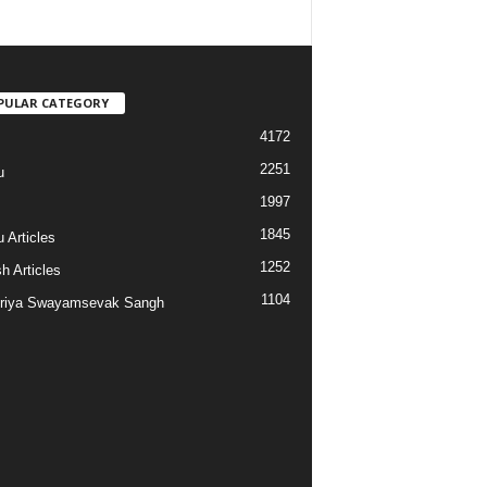
PULAR CATEGORY
4172
2251
u
1997
s
1845
 Articles
1252
h Articles
1104
riya Swayamsevak Sangh