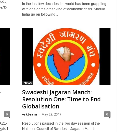
లపడం,
In the last few decades the world has been grappling
ంలోని
with one or the other kind of economic crisis. Should
India go on following...
News
–
Swadeshi Jagaran Manch:
Resolution One: Time to End
Globalisation
0
vskteam
-
May 29, 2017
0
0,21-
Resolutions passed in the two day session of the
మానం 1
National Council of Swadeshi Jagaran Manch