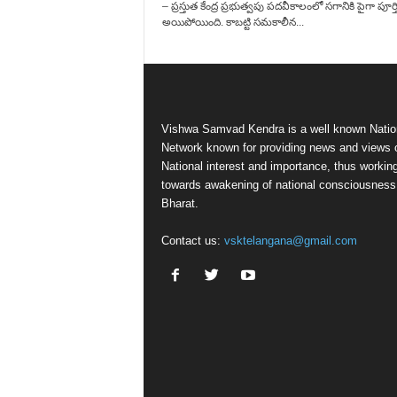
– ప్రస్తుత కేంద్ర ప్రభుత్వపు పదవీకాలంలో సగానికి పైగా పూర్త
అయిపోయింది. కాబట్టి సమకాలీన...
Vishwa Samvad Kendra is a well known Natio
Network known for providing news and views 
National interest and importance, thus workin
towards awakening of national consciousness
Bharat.
Contact us:
vsktelangana@gmail.com