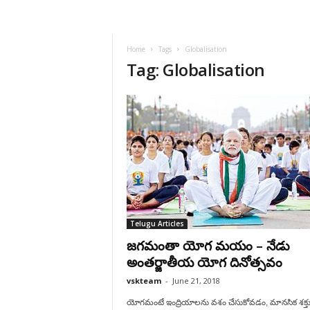
VSK
Telangana
Home
Tags
Globalisation
Tag: Globalisation
Telugu Articles
జగమంతా యోగ మయం – నేడు
అంతర్జాతీయ యోగ దినోత్సవం
vskteam
-
June 21, 2018
యోగమంటే ఇంద్రియాలను వశం చేసుకోవడం, మానసిక శక్తుల