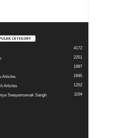
PULAR CATEGORY
4172
2251
u
1997
s
1845
 Articles
1252
h Articles
1104
riya Swayamsevak Sangh