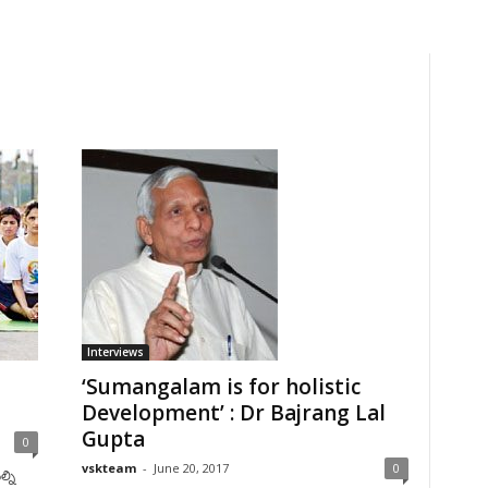
Interviews
‘Sumangalam is for holistic
Development’ : Dr Bajrang Lal
Gupta
0
vskteam
-
June 20, 2017
0
్ని