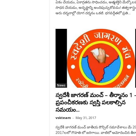
ఏకం చేయడం, ఏకాగ్రతను సాధించడం, ఆత్మశక్తిని మేల్కొ
సాధన చేయడం, అదృష్టాన్ని అందిపుచ్చుకోవడం! తత్వశాస్త్ర
ఆరు దర్శనాల్లో యోగ దర్శనం ఒకటి. భగవద్గీతలో ప్రతి...
News
స్వదేశీ జాగరణ్ మంచ్ – తీర్మానం 1 
ప్రపంచీకరణకు స్వస్తి పలకాల్సిన
సమయం...
vskteam
-
May 31, 2017
స్వదేశీ జాగరణ్ మంచ్ జాతీయ కౌన్సిల్ సమావేశాలు మే 2
2017లలో గౌహతి లో జరిగాయి. వాటిలో ఆమోదించిన తీర్