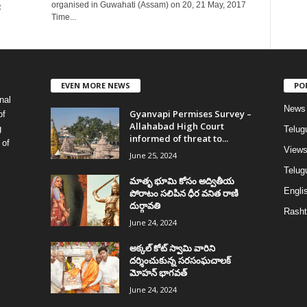
ి
organised in Guwahati (Assam) on 20, 21 May, 2017
Time...
EVEN MORE NEWS
PO
nal
News
Gyanvapi Permises Survey –
of
Allahabad High Court
g
Telug
informed of threat to...
 of
View
June 25, 2024
Telugu
మాతృ భూమి కోసం అద్వితీయ
Englis
పోరాటం సలిపిన ధీర వనిత రాణి
దుర్గావతి
Rasht
June 24, 2024
అక్కల్‌ కోట్‌ స్వామి వారిని
దర్శించుకున్న సరసంఘచాలక్
మోహన్ భాగవత్
June 24, 2024