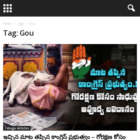
Home
Tags
Gou
Tag: Gou
Telugu Articles
ఇచ్చిన మాట తప్పిన కాంగ్రెస్ ప్రభుత్వం – గోరక్షణ కోసం