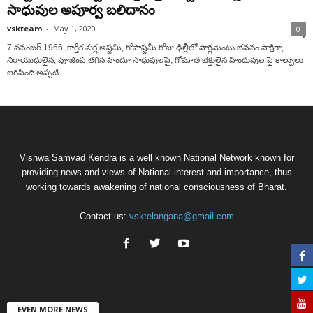
సాధువుల అపూర్వ బలిదానం
vskteam
-
May 1, 2020
0
7 నవంబర్ 1966, కార్తీక శుక్ల అష్టమి, గోపాష్టమీ రోజు ఢిల్లీలో పార్లమెంటు భవనం సాక్షిగా,
నిరాయుధులైన, పూజింప తగిన హిందూ సాధువులపై, గోమాత భక్తులైన హిందువుల పై కాల్పులు
జరిపింది అప్పటి...
Vishwa Samvad Kendra is a well known National Network known for
providing news and views of National interest and importance, thus
working towards awakening of national consciousness of Bharat.
Contact us:
vsktelangana@gmail.com
EVEN MORE NEWS