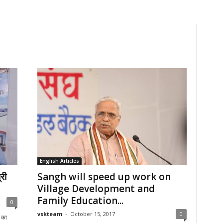
English Articles
री
Sangh will speed up work on
Village Development and
Family Education...
0
vskteam
-
October 15, 2017
0
े का