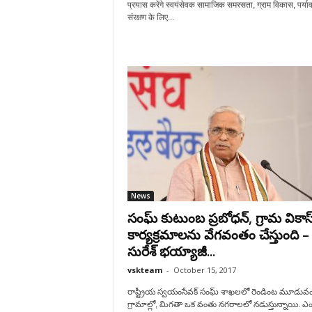
प्रयास करेंगे स्वयंसेवक सामाजिक समरसता, ग्राम विकास, पर्या
संरक्षण के लिए...
News
సంఘ్ కుటుంబ ప్రబోధన్, గ్రామ వికాస
కార్యక్రమాలను వేగవంతం చేస్తుంది –
సురేశ్ భయ్యాజీ...
vskteam
-
October 15, 2017
రాష్ట్రీయ స్వయంసేవక్ సంఘ్ శాఖలలో రెండింట మూడువ
గ్రామాల్లో, మిగతా ఒక వంతు నగరాలలో నడుస్తున్నాయి. ఎ