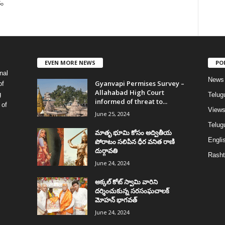
తం
EVEN MORE NEWS
PO
nal
News
Gyanvapi Permises Survey –
of
Allahabad High Court
g
Telug
informed of threat to...
 of
View
June 25, 2024
Telugu
మాతృ భూమి కోసం అద్వితీయ
Englis
పోరాటం సలిపిన ధీర వనిత రాణి
దుర్గావతి
Rasht
June 24, 2024
అక్కల్‌ కోట్‌ స్వామి వారిని
దర్శించుకున్న సరసంఘచాలక్
మోహన్ భాగవత్
June 24, 2024