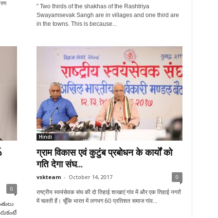
वरण
” Two thirds of the shakhas of the Rashtriya
Swayamsevak Sangh are in villages and one third are
in the towns. This is because...
Hindi
్
ग्राम विकास एवं कुटुंब प्रबोधन के कार्यों को
गति देगा संघ...
vskteam
-
October 14, 2017
0
0
राष्ट्रीय स्वयंसेवक संघ की दो तिहाई शाखाएं गांव में और एक तिहाई नगरों
में चलती हैं। चूँकि भारत में लगभग 60 प्रतिशत समाज गांव...
ంతులు
ందుకంటే