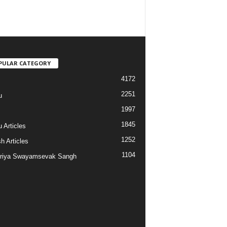
PULAR CATEGORY
4172
2251
u
1997
s
1845
 Articles
1252
h Articles
1104
riya Swayamsevak Sangh