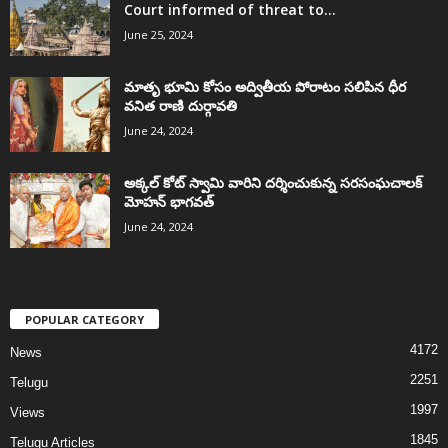
Court informed of threat to...
June 25, 2024
మాతృ భూమి కోసం అద్వితీయ పోరాటం సలిపిన ధీర
వనిత రాణి దుర్గావతి
June 24, 2024
అక్కల్‌ కోట్‌ స్వామి వారిని దర్శించుకున్న సరసంఘచాలక్
మోహన్ భాగవత్
June 24, 2024
POPULAR CATEGORY
4172
News
2251
Telugu
1997
Views
1845
Telugu Articles