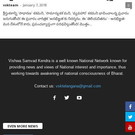
vskteam
-
January 7, 2018
0
క్రీస్తుశకాన్ని ‘సాధారణ’ శకమని, ‘సామాన్యశక’మని, ‘వ్యవహార’ శకమని భావించాలన్న ప్రచారం
జరుగుతోంది! ఈ ప్రచారం చారిత్రక ‘అనభిజ్ఞత’కు నిదర్శనం. ఈ ‘తెలియనితనం’ - అనభిజ్ఞత-
మన దేశంలోనే కాదు, ప్రపంచవ్యాప్తంగా పరిఢవిల్లుతోంది! మొత్తం...
Vishwa Samvad Kendra is a well known National Network known for
providing news and views of National interest and importance, thus
working towards awakening of national consciousness of Bharat.
Contact us:
vsktelangana@gmail.com
EVEN MORE NEWS