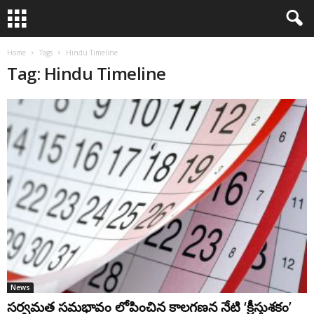
Home
Tags
Hindu Timeline
Tag: Hindu Timeline
News
సర్వమత సమభావం లోపించిన కాలగణన నేటి ‘క్రీస్తుశకం’