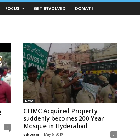
FOCUS
GET INVOLVED
DONATE
News
ై
GHMC Acquired Property
suddenly becomes 200 Year
Mosque in Hyderabad
0
vskteam
-
May 6, 2019
0