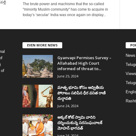
ల్లి
The brute power and machismo that the so-called
"minority Muslim community" has come to acquire in
today’s ‘secular’ India was once again on display...
EVEN MORE NEWS
PO
nal
News
Gyanvapi Permises Survey –
of
Allahabad High Court
g
Telug
informed of threat to...
 of
View
June 25, 2024
Telugu
మాతృ భూమి కోసం అద్వితీయ
Englis
పోరాటం సలిపిన ధీర వనిత రాణి
దుర్గావతి
Rasht
June 24, 2024
అక్కల్‌ కోట్‌ స్వామి వారిని
దర్శించుకున్న సరసంఘచాలక్
మోహన్ భాగవత్
June 24, 2024