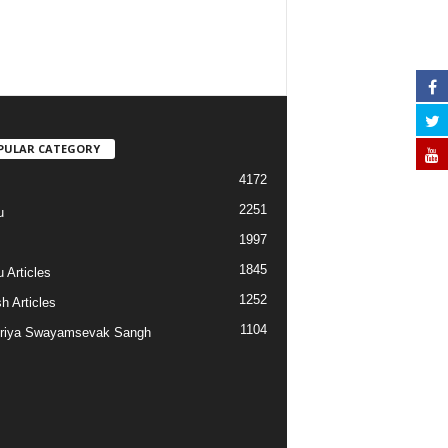
PULAR CATEGORY
4172
2251
u
1997
s
1845
 Articles
1252
h Articles
1104
riya Swayamsevak Sangh