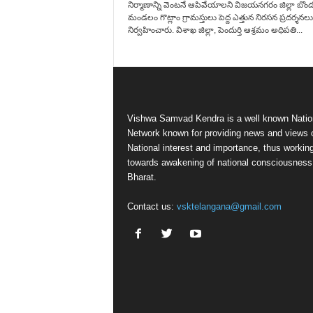
నిర్మాణాన్ని వెంటనే ఆపివేయాలని విజయనగరం జిల్లా బొండప
మండలం గొట్లాం గ్రామస్తులు పెద్ద ఎత్తున నిరసన ప్రదర్శనలు
నిర్వహించారు. విశాఖ జిల్లా, పెందుర్తి ఆశ్రమం అధిపతి...
Vishwa Samvad Kendra is a well known Natio
Network known for providing news and views 
National interest and importance, thus workin
towards awakening of national consciousness
Bharat.
Contact us:
vsktelangana@gmail.com