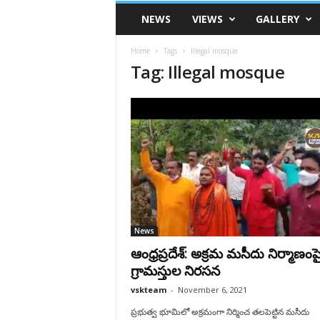
VSK
NEWS
VIEWS
GALLERY
Telangana
Home
Tags
Illegal mosque
Tag: Illegal mosque
News
ఆంధ్ర‌ప్ర‌దేశ్: అక్ర‌మ మ‌సీదు నిర్మాణంప
గ్రామ‌స్తుల నిరస‌న
vskteam
-
November 6, 2021
ప్రభుత్వ భూమిలో అక్రమంగా నిర్మించ తలపెట్టిన మసీదు