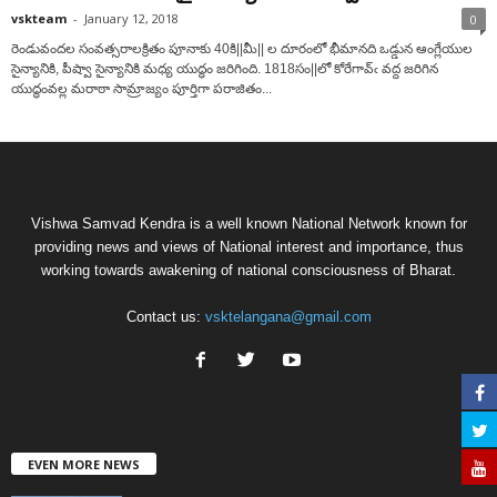
vskteam
-
January 12, 2018
0
రెండువందల సంవత్సరాలక్రితం పూనాకు 40కి||మీ|| ల దూరంలో భీమానది ఒడ్డున ఆంగ్లేయుల
సైన్యానికి, పీష్వా సైన్యానికి మధ్య యుద్ధం జరిగింది. 1818సం||లో కోరేగావ్‌ఁ వద్ద జరిగిన
యుద్ధంవల్ల మరాఠా సామ్రాజ్యం పూర్తిగా పరాజితం...
Vishwa Samvad Kendra is a well known National Network known for
providing news and views of National interest and importance, thus
working towards awakening of national consciousness of Bharat.
Contact us:
vsktelangana@gmail.com
EVEN MORE NEWS