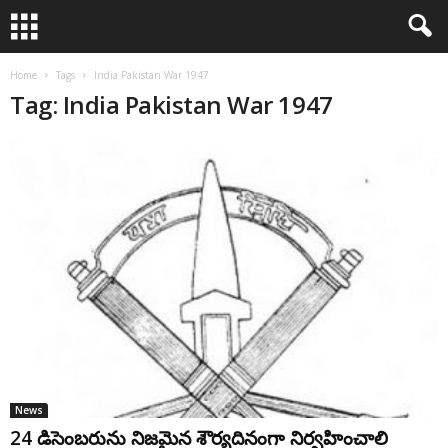
Home
Tags
India Pakistan War 1947
Tag: India Pakistan War 1947
News
24 డిసెంబరును నిజమైన శౌర్యదినంగా నిర్వహించాలి