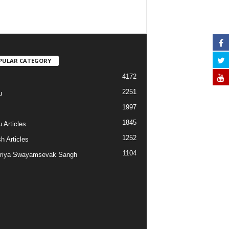
PULAR CATEGORY
4172
2251
u
1997
s
1845
 Articles
1252
h Articles
1104
riya Swayamsevak Sangh