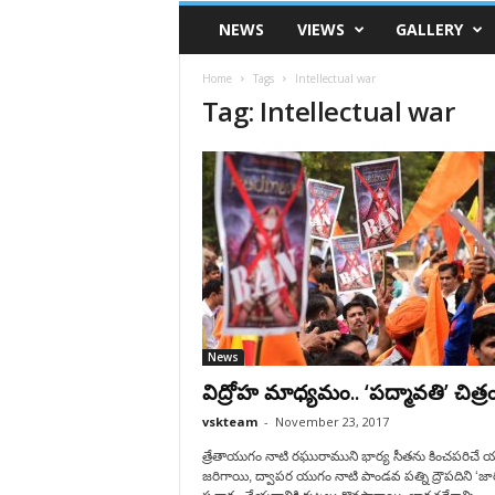
VSK
NEWS
VIEWS
GALLERY
Telangana
Home
Tags
Intellectual war
Tag: Intellectual war
News
విద్రోహ మాధ్యమం.. ‘పద్మావతి’ చిత్రం
vskteam
-
November 23, 2017
త్రేతాయుగం నాటి రఘురాముని భార్య సీతను కించపరిచే 
జరిగాయి, ద్వాపర యుగం నాటి పాండవ పత్ని ద్రౌపదిని ‘జార