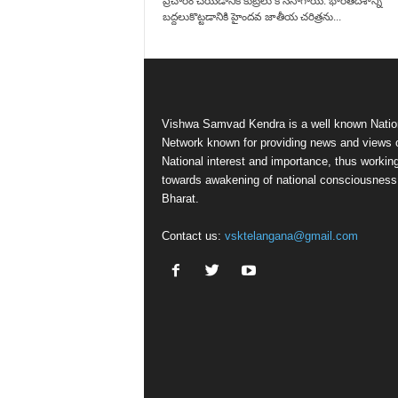
ప్రచారం చేయడానికి కుట్రలు కొనసాగాయి. భారతదేశాన్ని
బద్దలుకొట్టడానికి హైందవ జాతీయ చరిత్రను...
Vishwa Samvad Kendra is a well known Natio
Network known for providing news and views 
National interest and importance, thus workin
towards awakening of national consciousness
Bharat.
Contact us:
vsktelangana@gmail.com