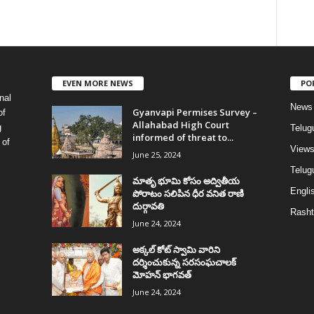
EVEN MORE NEWS
PO
nal
News
Gyanvapi Permises Survey –
of
Allahabad High Court
g
Telug
informed of threat to...
 of
View
June 25, 2024
Telugu
మాతృ భూమి కోసం అద్వితీయ
Englis
పోరాటం సలిపిన ధీర వనిత రాణి
దుర్గావతి
Rasht
June 24, 2024
అక్కల్‌ కోట్‌ స్వామి వారిని
దర్శించుకున్న సరసంఘచాలక్
మోహన్ భాగవత్
June 24, 2024