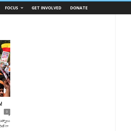
FOCUS
GET INVOLVED
DONATE
!
0
యత్నాలు
ిణి’గా