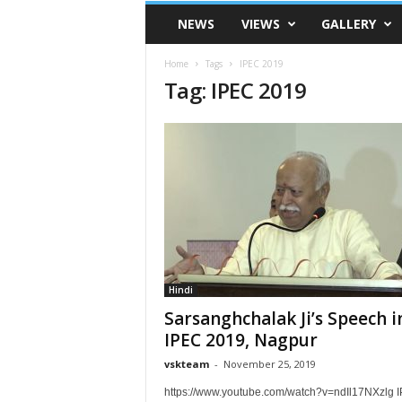
VSK
NEWS
VIEWS
GALLERY
Telangana
Home
Tags
IPEC 2019
Tag: IPEC 2019
Hindi
Sarsanghchalak Ji’s Speech i
IPEC 2019, Nagpur
vskteam
-
November 25, 2019
https://www.youtube.com/watch?v=ndIl17NXzlg 