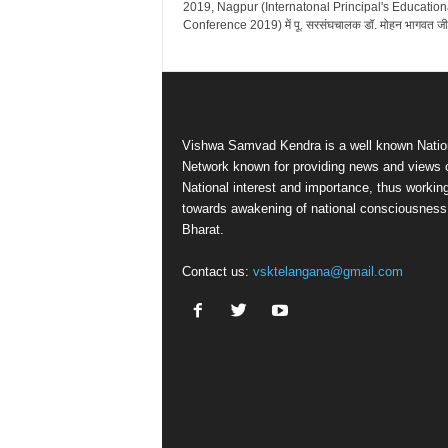
2019, Nagpur (Internatonal Principal's Education
Conference 2019) में पू. सरसंघचालक डॉ. मोहन भागवत जी 
Vishwa Samvad Kendra is a well known Natio
Network known for providing news and views 
National interest and importance, thus workin
towards awakening of national consciousness
Bharat.
Contact us:
vsktelangana@gmail.com