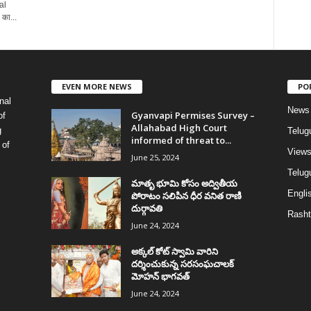
al
का...
EVEN MORE NEWS
PO
nal
News
Gyanvapi Permises Survey –
of
Allahabad High Court
g
Telug
informed of threat to...
 of
View
June 25, 2024
Telugu
మాతృ భూమి కోసం అద్వితీయ
Englis
పోరాటం సలిపిన ధీర వనిత రాణి
దుర్గావతి
Rasht
June 24, 2024
అక్కల్‌ కోట్‌ స్వామి వారిని
దర్శించుకున్న సరసంఘచాలక్
మోహన్ భాగవత్
June 24, 2024