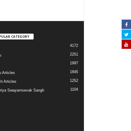
PULAR CATEGORY
4172
2251
u
1997
s
1845
 Articles
1252
h Articles
1104
riya Swayamsevak Sangh