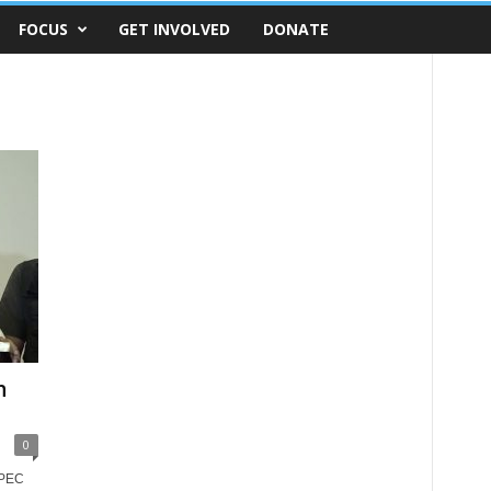
FOCUS
GET INVOLVED
DONATE
n
0
IPEC