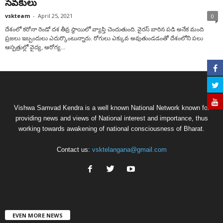
సేవ‌కులు
vskteam
-
April 25, 2021
0
దేశంలో క‌రోనా రెండో ద‌శ తీవ్ర స్థాయిలో వ్యాప్తి చెందుతుంది. వైర‌స్ బారిన ప‌డి అనేక మంది
ప్ర‌జ‌లు ఇబ్బందులు ఎదుర్కొంటున్నారు. రోగులు ఎక్కువ అవుతుండ‌డంతో దేశంలోని ప‌లు
ఆస్ప‌త్రుల్లో వైద్య, ఆరోగ్య‌...
Vishwa Samvad Kendra is a well known National Network known for
providing news and views of National interest and importance, thus
working towards awakening of national consciousness of Bharat.
Contact us:
vsktelangana@gmail.com
EVEN MORE NEWS