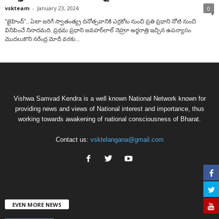
vskteam
-
January 23, 2024
0
"జైహింద్‌".. ఏటా జరిగే స్వాతంత్య్ర దినోత్సవానికి ఎర్రకోట నుంచి ప్రతి ప్రధాని నోటి నుంచి
వినిపించే నినాదమది. ప్రథమ ప్రధాని జవహర్‌లాల్‌ నెహ్రూ అర్థరాత్రి ఇచ్చిన ఉపన్యాసం
మొదలుకొని నరేంద్ర మోదీ వరకు...
Vishwa Samvad Kendra is a well known National Network known for
providing news and views of National interest and importance, thus
working towards awakening of national consciousness of Bharat.
Contact us:
vsktelangana@gmail.com
EVEN MORE NEWS