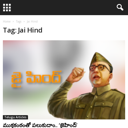
Home
Tags
Jai Hind
Tag: Jai Hind
Telugu Articles
ముక్తకంఠంతో పలుకుదాం.. ‘జైహింద్‌’