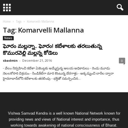
Home
Tags
Komarvelli Mallanna
Tag: Komarvelli Mallanna
News
ఘోరం మల్లన్నా.. ఘోరం! కబేళాలకు తరలుతున్న
కొమురవెల్లి మల్లన్న కోడెలు
sbadmin
-
December 21, 2016
0
- వేలం నిర్వహించి కబేళా ఏజెంట్లకు అమ్మేస్తున్న ఆలయ అధికారులు - రెండు మూడు
నెలలకోసారి విక్రయం - సిండికేట్‌గా మారి కొంటున్న బేరగాళ్లు - అక్కడ్నుంచి లారీల ద్వారా
హైదరాబాద్‌లోని కబేళాలకు తరలింపు - భక్తితో సమర్పించిన...
Vishwa Samvad Kendra is a well known National Network known for
providing news and views of National interest and importance, thus
working towards awakening of national consciousness of Bharat.