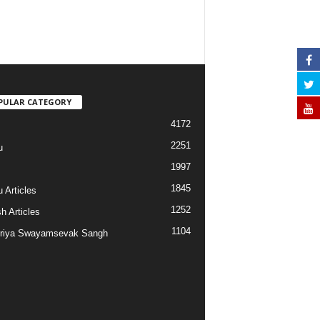
PULAR CATEGORY
4172
2251
u
1997
s
1845
 Articles
1252
h Articles
1104
riya Swayamsevak Sangh