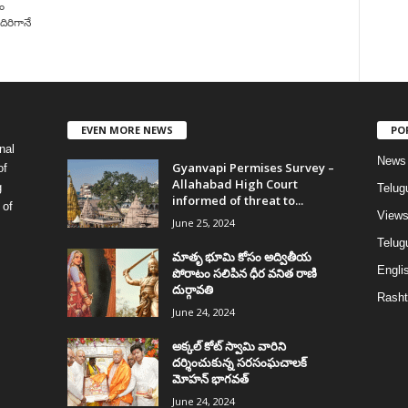
ం
దిరిగానే
EVEN MORE NEWS
PO
nal
News
Gyanvapi Permises Survey –
of
Allahabad High Court
g
Telug
informed of threat to...
 of
View
June 25, 2024
Telugu
మాతృ భూమి కోసం అద్వితీయ
Englis
పోరాటం సలిపిన ధీర వనిత రాణి
దుర్గావతి
Rasht
June 24, 2024
అక్కల్‌ కోట్‌ స్వామి వారిని
దర్శించుకున్న సరసంఘచాలక్
మోహన్ భాగవత్
June 24, 2024