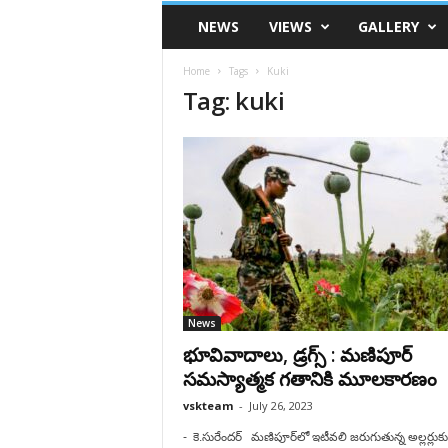
VSK
NEWS
VIEWS
GALLERY
Telangana
Home
Tags
Kuki
Tag: kuki
News
భూవివాదాలు, డ్రగ్స్ : మణిపూర్
సమస్యాత్మక గతానికి మూలకార‌ణం
vskteam
-
July 26, 2023
- కె.సురేంద‌ర్ మణిపూర్‌లో ఇటీవలి జ‌రుగుతున్న అల్ల‌ర్లుక