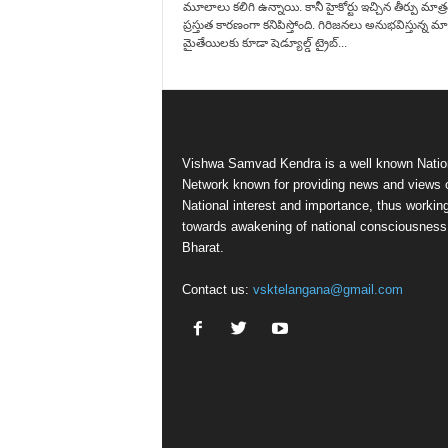
మూలాలు క‌లిగి ఉన్నాయి. కానీ హైకోర్టు ఇచ్చిన తీర్పు మాత్ర
ప్ర‌స్తుత కార‌ణంగా క‌నిపిస్తోంది. గిరిజనలు అనుభవిస్తున్న మా
మైతేయిల‌కు కూడా షెడ్యూల్డ్ ట్రైబ్...
Vishwa Samvad Kendra is a well known Natio
Network known for providing news and views 
National interest and importance, thus workin
towards awakening of national consciousness
Bharat.
Contact us:
vsktelangana@gmail.com