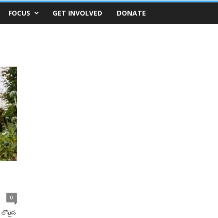
FOCUS
GET INVOLVED
DONATE
0
ు లోతైన