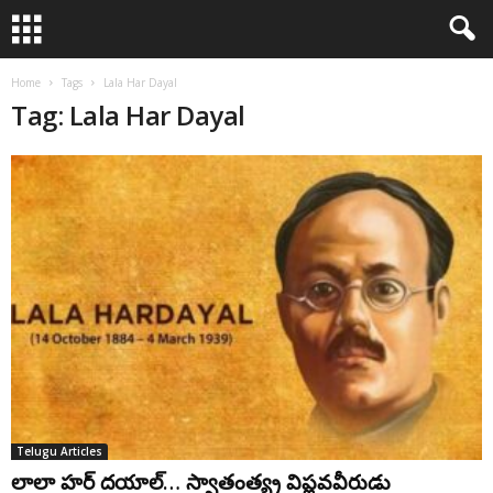
Home
Tags
Lala Har Dayal
Tag: Lala Har Dayal
Telugu Articles
లాలా హర్ దయాల్… స్వాతంత్య్ర విప్ల‌వవీరుడు