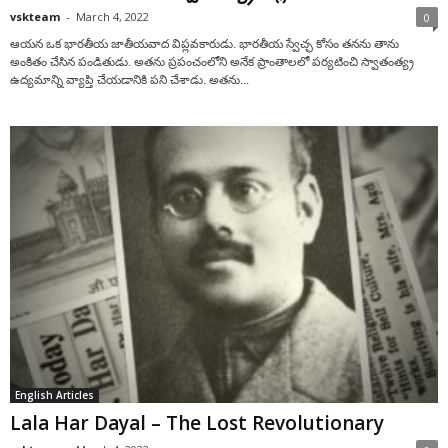
vskteam
-
March 4, 2022
0
ఆయ‌న ఒక భారతీయ జాతీయవాద విప్లవకారుడు. భారతీయ స్వేచ్ఛ కోసం తన‌ను తాను
అంకితం చేసిన పండితుడు. అతను ప్రపంచంలోని అనేక ప్రాంతాలలో పర్యటించి స్వాతంత్య్ర
ఉద్యమాన్ని వ్యాప్తి చేయడానికి పని చేశాడు. అతను...
English Articles
Lala Har Dayal – The Lost Revolutionary