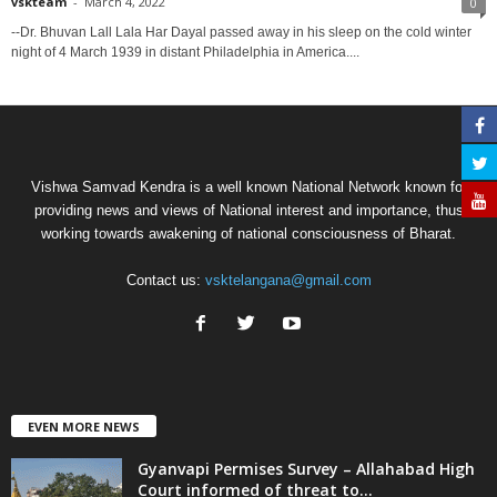
vskteam
-
March 4, 2022
0
--Dr. Bhuvan Lall Lala Har Dayal passed away in his sleep on the cold winter
night of 4 March 1939 in distant Philadelphia in America....
Vishwa Samvad Kendra is a well known National Network known for
providing news and views of National interest and importance, thus
working towards awakening of national consciousness of Bharat.
Contact us:
vsktelangana@gmail.com
EVEN MORE NEWS
Gyanvapi Permises Survey – Allahabad High
Court informed of threat to...