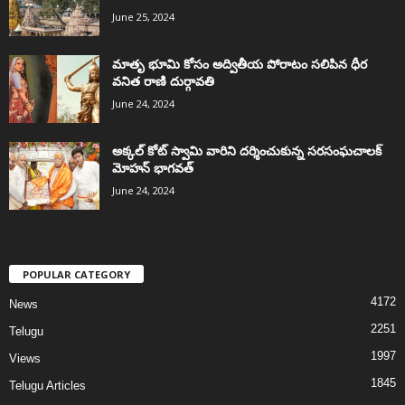
June 25, 2024
మాతృ భూమి కోసం అద్వితీయ పోరాటం సలిపిన ధీర
వనిత రాణి దుర్గావతి
June 24, 2024
అక్కల్‌ కోట్‌ స్వామి వారిని దర్శించుకున్న సరసంఘచాలక్
మోహన్ భాగవత్
June 24, 2024
POPULAR CATEGORY
4172
News
2251
Telugu
1997
Views
1845
Telugu Articles