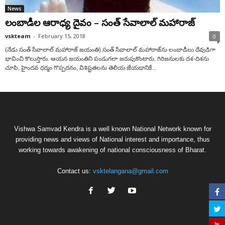
News
లంబాడీల ఆరాధ్య‌ దైవం – సంత్ సేవాలాల్ మహారాజ్‌
vskteam
-
February 15, 2018
0
(నేడు సంత్ సేవాలాల్ మహారాజ్ జ‌యంతి) సంత్ సేవాలాల్ మహారాజ్‌ను లంబాడీలు దేవుడిగా
భావించి కొలుస్తారు. ఆయన జ‌యంతిని పండుగలా జ‌రుపుకొంటారు. గిరిజ‌నుల‌కు ద‌శ‌-దిశ‌ను
చూపి, హైందవ ధ‌ర్మం గొప్ప‌ద‌నం, విశిష్ట‌తల‌ను తెలియ‌ జేయడానికే...
Vishwa Samvad Kendra is a well known National Network known for
providing news and views of National interest and importance, thus
working towards awakening of national consciousness of Bharat.
Contact us:
vsktelangana@gmail.com