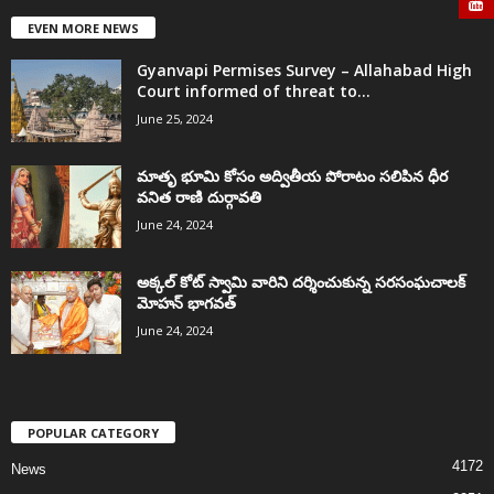
EVEN MORE NEWS
Gyanvapi Permises Survey – Allahabad High
Court informed of threat to...
June 25, 2024
మాతృ భూమి కోసం అద్వితీయ పోరాటం సలిపిన ధీర
వనిత రాణి దుర్గావతి
June 24, 2024
అక్కల్‌ కోట్‌ స్వామి వారిని దర్శించుకున్న సరసంఘచాలక్
మోహన్ భాగవత్
June 24, 2024
POPULAR CATEGORY
4172
News