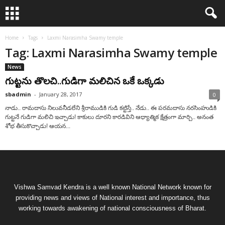
Home
Tags
Laxmi Narasimha Swamy temple
Tag: Laxmi Narasimha Swamy temple
News
గుట్టను తొలచి..గుడిగా మలిచిన ఒకే ఒక్కడు
sbadmin
-
January 28, 2017
0
నాడు.. రామదాసు నిలువనీడలేని శ్రీరాముడికి గుడి కట్టిస్తే.. నేడు.. ఈ పరమదాసు నరసింహుడికి
గుట్టనే గుడిగా మలిచి ఇచ్చాడు! కాకులు దూరని కారడివిని ఆధ్యాత్మిక క్షేత్రంగా మార్చి.. అనంత
శోభ తీసుకొచ్చాడు! ఆయన...
Vishwa Samvad Kendra is a well known National Network known for
providing news and views of National interest and importance, thus
working towards awakening of national consciousness of Bharat.