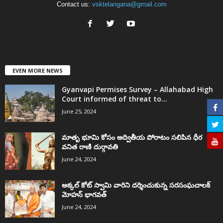
Contact us:
vsktelangana@gmail.com
EVEN MORE NEWS
Gyanvapi Permises Survey – Allahabad High
Court informed of threat to...
June 25, 2024
మాతృ భూమి కోసం అద్వితీయ పోరాటం సలిపిన ధీర
వనిత రాణి దుర్గావతి
June 24, 2024
అక్కల్‌ కోట్‌ స్వామి వారిని దర్శించుకున్న సరసంఘచాలక్
మోహన్ భాగవత్
June 24, 2024