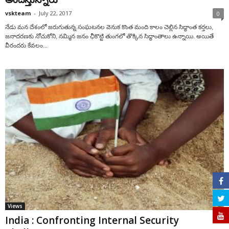
vskteam
-
July 22, 2017
0
నేడు మన దేశంలో జరుగుతున్న సంఘటనల వెనుక కొంత మంది కాలం చెల్లిన సిద్ధాంత కర్తలు,
జనాదరణకు నోచుకోని, నమ్మిన జనం ఛీకొట్టి తుంగలో తొక్కిన సిద్ధాంతాలు ఉన్నాయి. అయితే
వీరందరు కేవలం...
Views
India : Confronting Internal Security