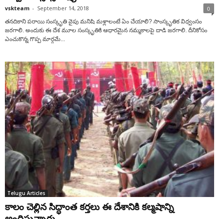
vskteam
-
September 14, 2018
0
తనదికాని పరాయి సంస్కృతి వైపు మనిషి మళ్లాలంటే ఏం చేయాలి? సాంస్కృతిక విధ్వంసం
జరగాలి. అందుకు ఈ దేశ మూల సంస్కృతికి ఆధారమైన నమ్మకాలపై దాడి జరగాలి. దీనికోసం
ఎంచుకొన్న గొప్ప మార్గమే...
Telugu Articles
కాలం చెల్లిన సిద్ధాంత కర్తలు ఈ దేశానికి కల్మషాన్ని
అందిస్తున్నారు