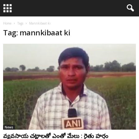
Home
Tags
Mannkibaat ki
Tag: mannkibaat ki
News
వ్య‌వ‌సాయ చ‌ట్టాల‌తో ఎంతో మేలు : రైతు హ‌ర్షం