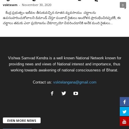
vskteam
-
November 30, 2020
0
కేంద్ర ప్ర‌భుత్వం ఇటీవ‌ల తీసుకువ‌చ్చిన నూత‌న వ్య‌వ‌సాయం చ‌ట్టాల‌ను
ఉపసంహరించుకోవాలని డిమాండ్ చేస్తూ పంజాబ్ రైతులు ఆందోళన ప్రారంభించినప్పటికీ, ఈ
చట్టాలు తమకు ఎలా ప్రయోజనం చేకూర్చాయో వివరించడానికి అనేక మంది రైతులు...
Vishwa Samvad Kendra is a well known National Network known for
providing news and views of National interest and importance, thus
working towards awakening of national consciousness of Bharat.
Contact us:
vsktelangana@gmail.com
EVEN MORE NEWS