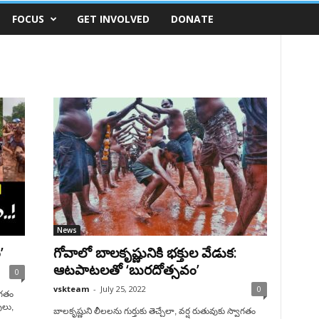
FOCUS
GET INVOLVED
DONATE
News
’
గోవాలో బాలకృష్ణునికి భక్తుల వేడుక:
ఆటపాటలతో ‘బురదోత్సవం’
0
vskteam
-
July 25, 2022
0
ాగతం
ులు,
బాలకృష్ణుని లీలలను గుర్తుకు తెచ్చేలా, వర్ష రుతువుకు స్వాగతం