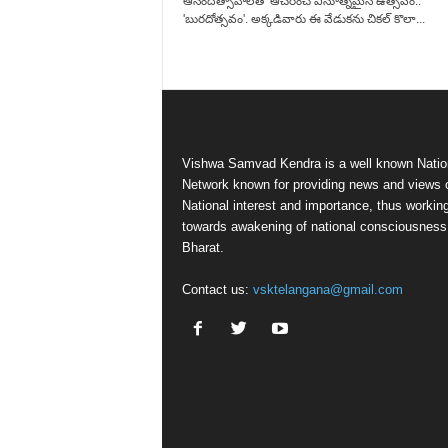
ఆనందోత్సాహాలతో ఆచరించే వినూత్నమైన ఉత్సవం..
'బురదోత్సవం'. అక్కడివారు ఈ వేడుకను చికల్ కొలా...
Vishwa Samvad Kendra is a well known Natio
Network known for providing news and views 
National interest and importance, thus workin
towards awakening of national consciousness
Bharat.
Contact us:
vsktelangana@gmail.com