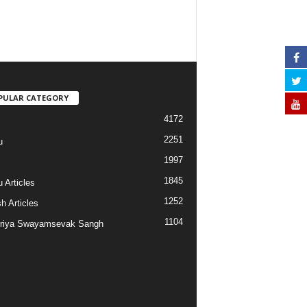
PULAR CATEGORY
4172
2251
u
1997
s
1845
 Articles
1252
h Articles
1104
riya Swayamsevak Sangh