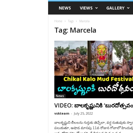
VSK
NEWS
VIEWS
GALLERY
Telangana
Home
Tags
Marcela
Tag: Marcela
News
VIDEO: బాలకృష్ణునికి ‘బురదోత్సవం
vskteam
-
July 25, 2022
బాలకృష్ణుని లీలలను గుర్తుకు తెచ్చేలా, వర్ష రుతువుకు స్వ
పలుకుతూ, ఆషాడ మాసపు 11వ రోజున గోవాలో హిందువ