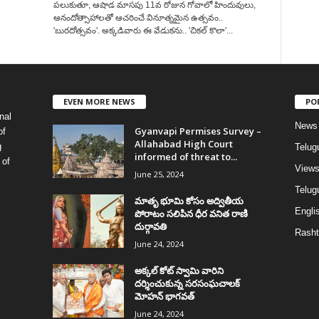
పలుకుతూ, ఆషాడ మాసపు 11వ రోజున గోవాలో హిందువులు,
ఆనందోత్సాహాలతో ఆచరించే వినూత్నమైన ఉత్సవం..
'బురదోత్సవం'. అక్కడివారు ఈ వేడుకను.. 'చికల్ కొలా'...
EVEN MORE NEWS
PO
nal
News
Gyanvapi Permises Survey –
of
Allahabad High Court
g
Telug
informed of threat to...
 of
View
June 25, 2024
Telugu
మాతృ భూమి కోసం అద్వితీయ
Englis
పోరాటం సలిపిన ధీర వనిత రాణి
దుర్గావతి
Rasht
June 24, 2024
అక్కల్‌ కోట్‌ స్వామి వారిని
దర్శించుకున్న సరసంఘచాలక్
మోహన్ భాగవత్
June 24, 2024