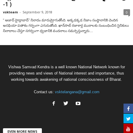
-1 )
vskteam
-
September 9, 2018
0
“ ఆజాద్ హైద్రాబాద్‌” నినాదం మారుమ్రోగుతోంది. అక్కడక్కడ నిజాం సంస్థానానికి చెందిన
అసఫియా పతాకం గర్వంగా ఎగురుతోంది. ఖాన్‌సాబ్ రజాకార్ల ముఠాలకు సంబంధించిన సైనికులు
నినాదాలు చేస్తూ సగర్వంగా ధ్వజానికి వందనాలు సమర్పిస్తున్నారు....
Vishwa Samvad Kendra is a well known National Network known for
providing news and views of National interest and importance, thus
working towards awakening of national consciousness of Bharat.
Contact us:
vsktelangana@gmail.com
EVEN MORE NEWS