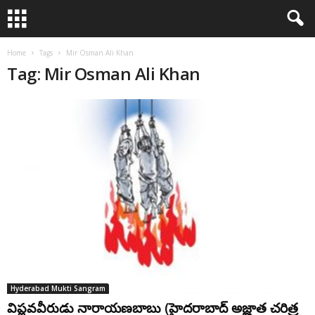
Home
Tags
Mir Osman Ali Khan
Tag: Mir Osman Ali Khan
Hyderabad Mukti Sangram
విప్లవవీరుడు నారాయణబాబు (హైదరాబాద్ అజ్ఞాత చరిత్ర