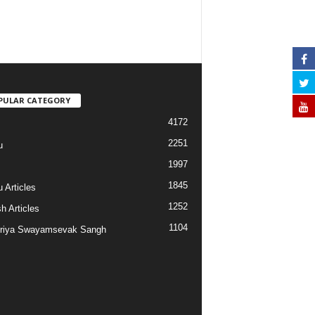
PULAR CATEGORY
4172
2251
u
1997
s
1845
 Articles
1252
h Articles
1104
riya Swayamsevak Sangh