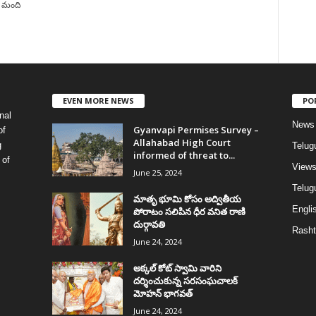
ల మంది
EVEN MORE NEWS
PO
nal
News
Gyanvapi Permises Survey –
of
Allahabad High Court
g
Telug
informed of threat to...
 of
View
June 25, 2024
Telugu
మాతృ భూమి కోసం అద్వితీయ
Englis
పోరాటం సలిపిన ధీర వనిత రాణి
దుర్గావతి
Rasht
June 24, 2024
అక్కల్‌ కోట్‌ స్వామి వారిని
దర్శించుకున్న సరసంఘచాలక్
మోహన్ భాగవత్
June 24, 2024