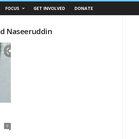
FOCUS
GET INVOLVED
DONATE
d Naseeruddin
0