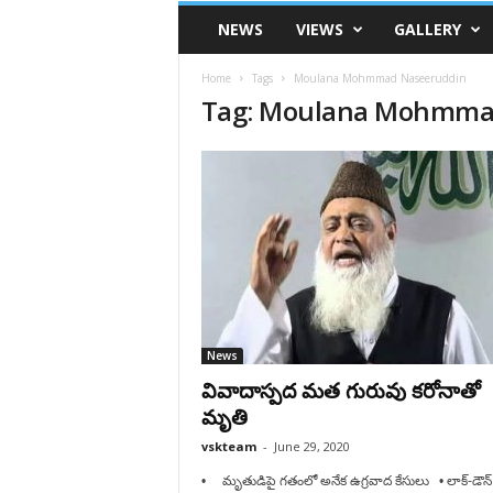
VSK
NEWS
VIEWS
GALLERY
Telangana
Home
Tags
Moulana Mohmmad Naseeruddin
Tag: Moulana Mohmma
News
వివాదాస్పద మత గురువు కరోనాతో
మృతి
vskteam
-
June 29, 2020
• మృతుడిపై గతంలో అనేక ఉగ్రవాద కేసులు • లాక్-డౌన్