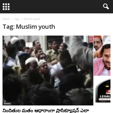
Home
Tags
Muslim youth
Tag: Muslim youth
News
నిందితుల మతం ఆధారాంగా ప్రాసిక్యూషన్ ఎలా