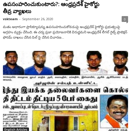
ఉపసంహరించుకుంటారు?: ఆంధ్రప్రదేశ్ హైకోర్టు
తీవ్ర వ్యాఖలు
vskteam
-
September 26, 2020
0
మతం ఆధారంగా ప్రాసిక్యూషన్ను ఉపసంహరించుకోవడంపై ఆంధ్రప్రదేశ్ హైకోర్టు ప్రభుత్వంపై
ఆగ్రహం వ్యక్తం చేసింది. ఈ చర్య ప్రజా ప్రయోజనానికి విరుద్ధమని ఆంధ్రప్రదేశ్ లీగల్ రైట్స్ ప్రొటెక్షన్
ఫోరమ్ దాఖలు చేసిన పిల్ పై చేసిన విచారణ...
English Articles