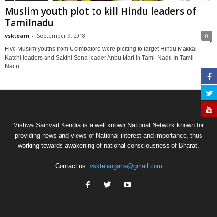
Muslim youth plot to kill Hindu leaders of
Tamilnadu
vskteam
-
September 9, 2018
0
Five Muslim youths from Coimbatore were plotting to target Hindu Makkal
Katchi leaders and Sakthi Sena leader Anbu Mari in Tamil Nadu In Tamil
Nadu,...
Vishwa Samvad Kendra is a well known National Network known for
providing news and views of National interest and importance, thus
working towards awakening of national consciousness of Bharat.
Contact us:
vsktelangana@gmail.com