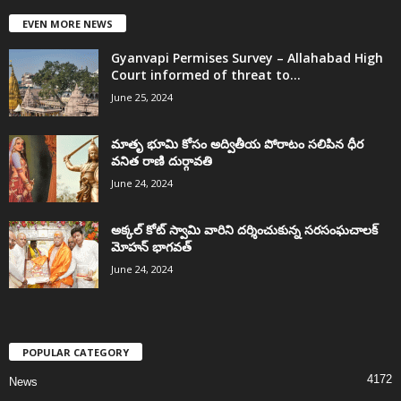
EVEN MORE NEWS
Gyanvapi Permises Survey – Allahabad High
Court informed of threat to...
June 25, 2024
మాతృ భూమి కోసం అద్వితీయ పోరాటం సలిపిన ధీర
వనిత రాణి దుర్గావతి
June 24, 2024
అక్కల్‌ కోట్‌ స్వామి వారిని దర్శించుకున్న సరసంఘచాలక్
మోహన్ భాగవత్
June 24, 2024
POPULAR CATEGORY
4172
News