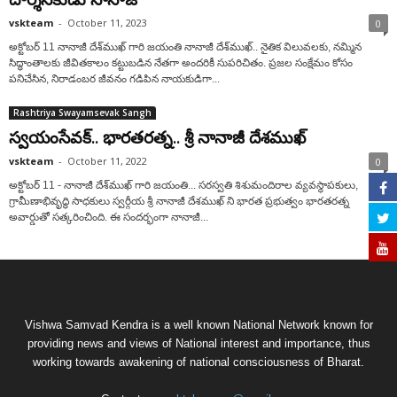
vskteam
-
October 11, 2023
0
అక్టోబర్‌ 11 నానాజీ ‌దేశ్‌ముఖ్‌ ‌గారి జయంతి నానాజీ దేశ్‌ముఖ్‌.. ‌నైతిక విలువలకు, నమ్మిన
సిద్ధాంతాలకు జీవితకాలం కట్టుబడిన నేతగా అందరికీ సుపరిచితం. ప్రజల సంక్షేమం కోసం
పనిచేసిన, నిరాడంబర జీవనం గడిపిన నాయకుడిగా...
Rashtriya Swayamsevak Sangh
స్వయంసేవక్.. భారతరత్న.. శ్రీ నానాజీ దేశముఖ్
vskteam
-
October 11, 2022
0
అక్టోబ‌ర్ 11 - నానాజీ దేశ్‌ముఖ్ గారి జ‌యంతి... సరస్వతి శిశుమందిరాల వ్యవస్థాపకులు,
గ్రామీణాభివృద్ధి సాధకులు స్వర్గీయ శ్రీ నానాజీ దేశముఖ్ ని భారత ప్రభుత్వం భారతరత్న
అవార్డుతో సత్కరించింది. ఈ సందర్భంగా నానాజీ...
Vishwa Samvad Kendra is a well known National Network known for
providing news and views of National interest and importance, thus
working towards awakening of national consciousness of Bharat.