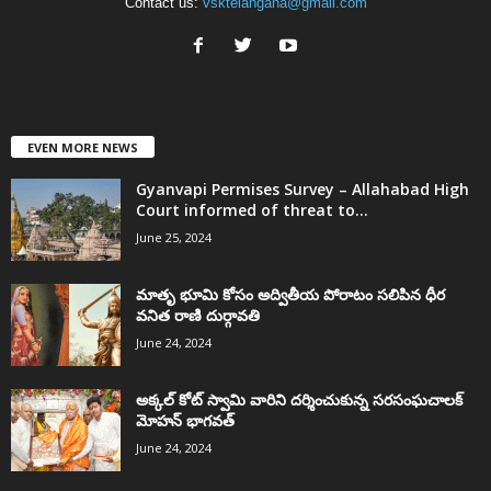
Contact us:
vsktelangana@gmail.com
EVEN MORE NEWS
Gyanvapi Permises Survey – Allahabad High
Court informed of threat to...
June 25, 2024
మాతృ భూమి కోసం అద్వితీయ పోరాటం సలిపిన ధీర
వనిత రాణి దుర్గావతి
June 24, 2024
అక్కల్‌ కోట్‌ స్వామి వారిని దర్శించుకున్న సరసంఘచాలక్
మోహన్ భాగవత్
June 24, 2024