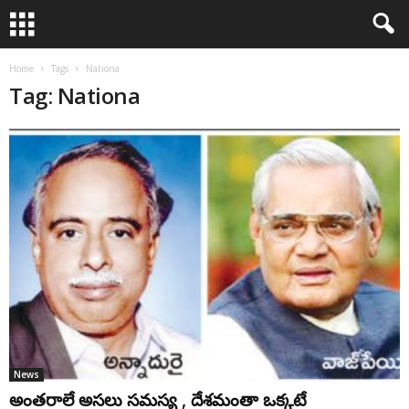
Home
Tags
Nationa
Tag: Nationa
News
అంతరాలే అసలు సమస్య , దేశమంతా ఒక్కటే