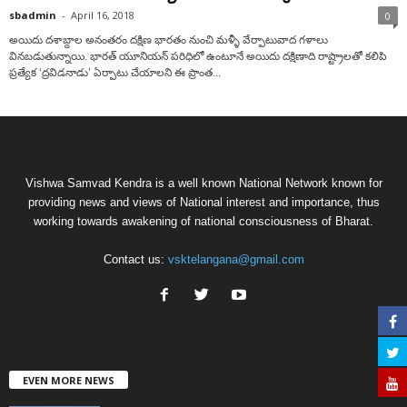
sbadmin
-
April 16, 2018
0
అయిదు దశాబ్దాల అనంతరం దక్షిణ భారతం నుంచి మళ్ళీ వేర్పాటువాద గళాలు
వినబడుతున్నాయి. భారత్‌ యూనియన్‌ పరిధిలో ఉంటూనే అయిదు దక్షిణాది రాష్ట్రాలతో కలిపి
ప్రత్యేక ‘ద్రవిడనాడు’ ఏర్పాటు చేయాలని ఈ ప్రాంత...
Vishwa Samvad Kendra is a well known National Network known for
providing news and views of National interest and importance, thus
working towards awakening of national consciousness of Bharat.
Contact us:
vsktelangana@gmail.com
EVEN MORE NEWS