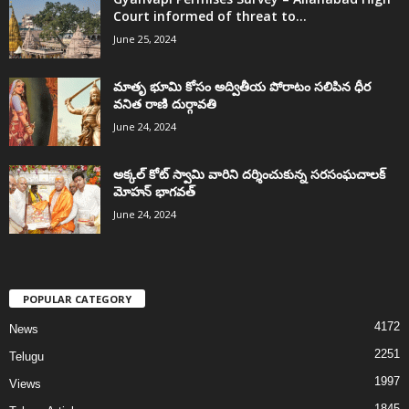
Court informed of threat to...
June 25, 2024
మాతృ భూమి కోసం అద్వితీయ పోరాటం సలిపిన ధీర
వనిత రాణి దుర్గావతి
June 24, 2024
అక్కల్‌ కోట్‌ స్వామి వారిని దర్శించుకున్న సరసంఘచాలక్
మోహన్ భాగవత్
June 24, 2024
POPULAR CATEGORY
4172
News
2251
Telugu
1997
Views
1845