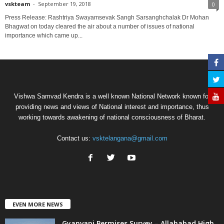
vskteam
-
September 19, 2018
0
Press Release: Rashtriya Swayamsevak Sangh Sarsanghchalak Dr Mohan
Bhagwat on today cleared the air about a number of issues of national
importance which came up...
Vishwa Samvad Kendra is a well known National Network known for
providing news and views of National interest and importance, thus
working towards awakening of national consciousness of Bharat.
Contact us:
vsktelangana@gmail.com
EVEN MORE NEWS
Gyanvapi Permises Survey – Allahabad High