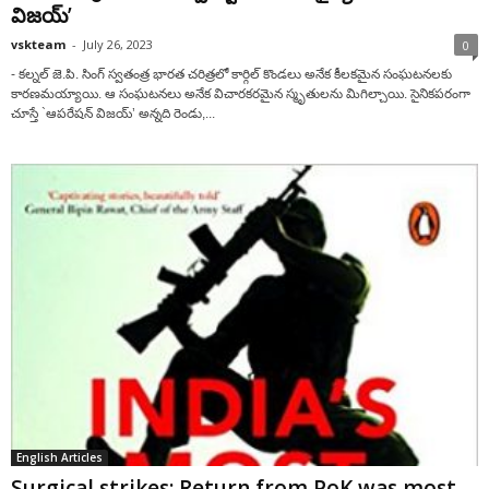
విజయ్’
vskteam
-
July 26, 2023
0
- కల్నల్ జె.పి. సింగ్ స్వతంత్ర భారత చరిత్రలో కార్గిల్ కొండలు అనేక కీలకమైన సంఘటనలకు
కారణమయ్యాయి. ఆ సంఘటనలు అనేక విచారకరమైన స్మృతులను మిగిల్చాయి. సైనికపరంగా
చూస్తే `ఆపరేషన్ విజయ్’ అన్నది రెండు,...
English Articles
Surgical strikes: Return from PoK was most