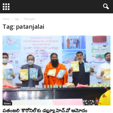
Home
Tags
Patanjalai
Tag: patanjalai
News
పతంజలి ‘కొరోనిల్‌’కు డ‌బ్ల్యూ.హెచ్.‌వో ఆమోదం