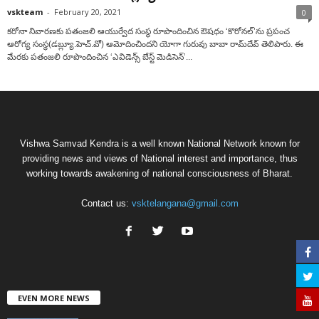
vskteam
-
February 20, 2021
0
క‌రోనా నివార‌ణ‌కు పతంజలి ఆయుర్వేద సంస్థ రూపొందించిన ఔషధం ‘కొరోనల్’ను ప్ర‌పంచ
ఆరోగ్య సంస్థ(డ‌బ్ల్యూ.హెచ్.‌వో) ఆమోదించింద‌ని యోగా గురువు బాబా రామ్‌దేవ్ తెలిపారు. ఈ
మేర‌కు పతంజలి రూపొందించిన ‘ఎవిడెన్స్ బేస్ట్ మెడిసెన్’...
Vishwa Samvad Kendra is a well known National Network known for
providing news and views of National interest and importance, thus
working towards awakening of national consciousness of Bharat.
Contact us:
vsktelangana@gmail.com
EVEN MORE NEWS