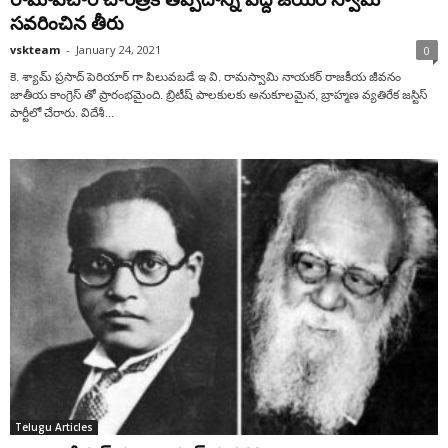
సవరించిన తీరు
vskteam
-
January 24, 2021
0
కె. శ్యామ్ ప్రసాద్ పెరియార్‌ గా పిలువబడే ఇ వి. రామస్వామి నాయకర్ రాజకీయ జీవనం
జాతీయ కాంగ్రెస్ తో ప్రారంభమైంది. బ్రిటీష్ పాలకులకు అనుకూలమైన, బ్రాహ్మణ వ్యతిరేక జస్టిస్
పార్టీలో చేరారు. విదేశీ...
Telugu Articles