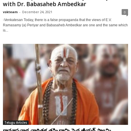
with Dr. Babasaheb Ambedkar
vskteam
-
December 24, 2021
0
-Venkatesan Today, there is a false propaganda that the views of E.V.
Ramasamy (a) Periyar and Babasaheb Ambedkar are one and the same which
is...
Telugu Articles
రామాపచార చారిత్ర‌క‌ తప్పిదాన్ని పెద్ద జీయ‌ర్‌ స్వామి