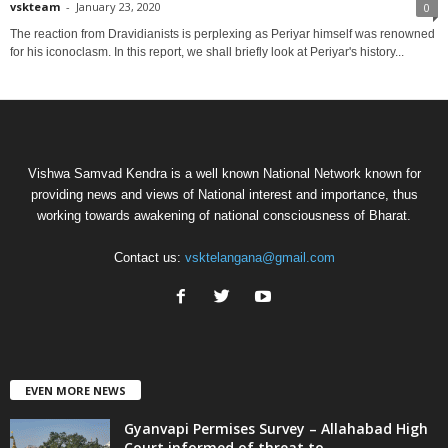
vskteam
-
January 23, 2020
0
The reaction from Dravidianists is perplexing as Periyar himself was renowned
for his iconoclasm. In this report, we shall briefly look at Periyar's history...
Vishwa Samvad Kendra is a well known National Network known for
providing news and views of National interest and importance, thus
working towards awakening of national consciousness of Bharat.
Contact us:
vsktelangana@gmail.com
EVEN MORE NEWS
Gyanvapi Permises Survey – Allahabad High
Court informed of threat to...