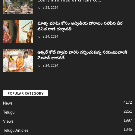
June 25, 2024
మాతృ భూమి కోసం అద్వితీయ పోరాటం సలిపిన ధీర
వనిత రాణి దుర్గావతి
June 24, 2024
అక్కల్‌ కోట్‌ స్వామి వారిని దర్శించుకున్న సరసంఘచాలక్
మోహన్ భాగవత్
June 24, 2024
POPULAR CATEGORY
4172
News
2251
Telugu
1997
Views
1845
Telugu Articles