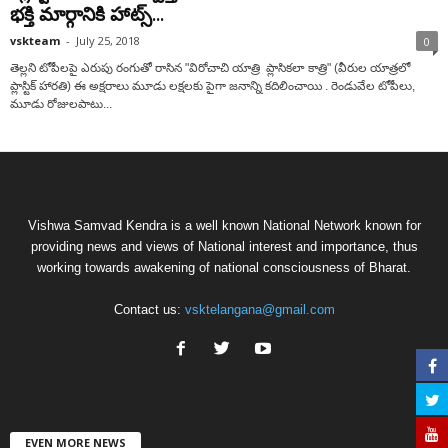
భక్తి మార్గానికి హాట్స్...
vskteam
-
July 25, 2018
0
తెల్లని టోపీలపై ఎరుపు రంగుతో రాసిన "విరోచాచి యాత్రి ప్లాసికలా కాత్రి" (వీరుల యాత్రలో
ప్లాస్టిక్ హారతి) ఈ అక్షరాలు మూడు లక్షలకు పైగా జనాన్ని కదిలించాయి . రెండువేల టోపీలు,
మూడు రోజులపాటు...
Vishwa Samvad Kendra is a well known National Network known for
providing news and views of National interest and importance, thus
working towards awakening of national consciousness of Bharat.
Contact us:
vsktelangana@gmail.com
EVEN MORE NEWS