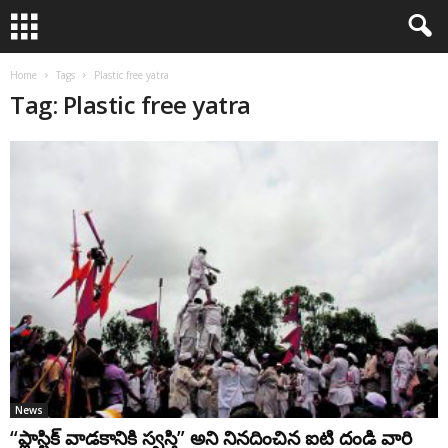
Home
Tags
Plastic free yatra
Tag: Plastic free yatra
News
“ప్లాస్టిక్ వాడకానికి స్వస్తి” అని నినదించిన ఐటి దండి వారి