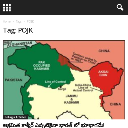
Home
Tags
POJK
Tag: POJK
Telugu Articles
ఆక్రమిత కాశ్మీర్ ఎప్పటికైనా భారత్ లో భూభాగమే!