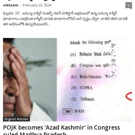
vskteam
-
February 22, 2024
0
ఫిబ్ర‌వ‌రి -22 : జమ్మూ-కాశ్మీర్ సంకల్ప్ దివస్ పాకిస్థాన్ ఆక్రమణలో ఉన్న జమ్మూ కాశ్మీర్
భూభాగాలు (ఆక్రమిత కాశ్మీర్) భారత భూభాగంలోనివే అని స్పష్టం చేస్తూ, వాటిని తిరిగి భారత్
తన ఆధీనంలోకి తెచ్చుకొంటుందని...
English Articles
POJK becomes ‘Azad Kashmir’ in Congress
ruled Madhya Pradesh