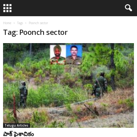
Home
Tags
Poonch sector
Tag: Poonch sector
Telugu Articles
పాక్ పైశాచికం