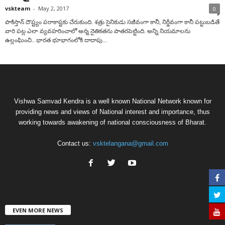
vskteam
-
May 2, 2017
0
పాకిస్తాన్ దౌష్ట్యం పరాకాష్టకు చేరుకుంది. శత్రు సైనికుడు సజీవంగా కానీ, నిర్జీవంగా కానీ పట్టుబడితే
వారి పట్ల ఎలా వ్యవహరించాలో అన్న నైతికతను పాతరపెట్టింది. అన్ని నియమాలను
ఉల్లంఘించి.. భారత భూభాగంలోకి దాదాపు...
Vishwa Samvad Kendra is a well known National Network known for
providing news and views of National interest and importance, thus
working towards awakening of national consciousness of Bharat.
Contact us:
vsktelangana@gmail.com
EVEN MORE NEWS