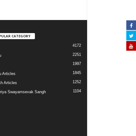
PULAR CATEGORY
4172
2251
u
1997
s
1845
 Articles
1252
h Articles
1104
riya Swayamsevak Sangh