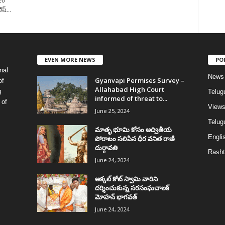
26
ష్...
EVEN MORE NEWS
PO
nal
News
Gyanvapi Permises Survey –
of
Allahabad High Court
g
Telug
informed of threat to...
 of
View
June 25, 2024
Telugu
మాతృ భూమి కోసం అద్వితీయ
Englis
పోరాటం సలిపిన ధీర వనిత రాణి
దుర్గావతి
Rasht
June 24, 2024
అక్కల్‌ కోట్‌ స్వామి వారిని
దర్శించుకున్న సరసంఘచాలక్
మోహన్ భాగవత్
June 24, 2024