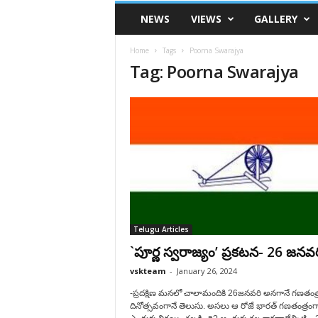
VSK
NEWS
VIEWS
GALLERY
Telangana
Home
Tags
Poorna Swarajya
Tag: Poorna Swarajya
Telugu Articles
`పూర్ణ స్వరాజ్యం’ ప్రకటన- 26 జనవర
vskteam
-
January 26, 2024
-ప్రదక్షిణ మనలో చాలామందికి 26జనవరి అన‌గానే గణతంత్
దినోత్సవంగానే తెలుసు. అస‌లు ఆ రోజే భారత్ గణతంత్రంగ