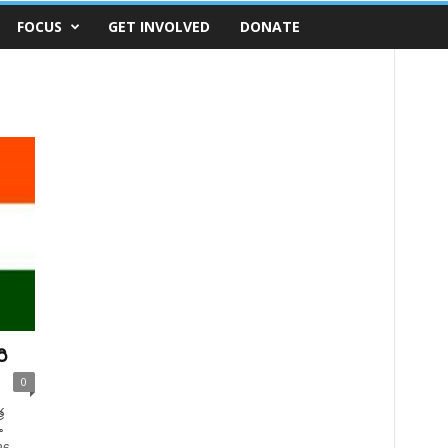
FOCUS
GET INVOLVED
DONATE
ి
0
ర
ా