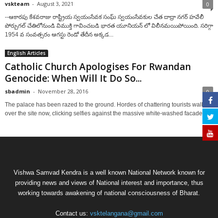
vskteam
-
August 3, 2021
0
--ఆకారపు కేశవరాజు రాష్ట్రీయ స్వయంసేవక సంఘ్ స్వయంసేవకుల చేత దాద్రా నగర్ హవేలీ
పోర్చుగల్ చేతిలోనుండి విముక్తి గావించబడి భారత యూనియన్ లో విలీనమయిపోయింది. సరిగ్గా
1954 వ సంవత్సరం ఆగస్టు రెండో తేదీన అక్కడ...
English Articles
Catholic Church Apologises For Rwandan
Genocide: When Will It Do So...
sbadmin
-
November 28, 2016
0
The palace has been razed to the ground. Hordes of chattering tourists walk
over the site now, clicking selfies against the massive white-washed facade...
Vishwa Samvad Kendra is a well known National Network known for
providing news and views of National interest and importance, thus
working towards awakening of national consciousness of Bharat.
Contact us:
vsktelangana@gmail.com