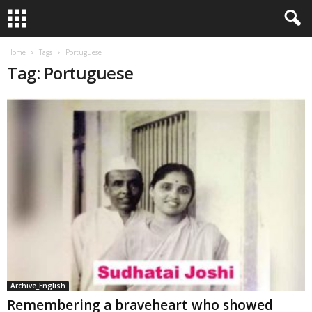
Home
Tags
Portuguese
Tag: Portuguese
Archive_English
Remembering a braveheart who showed