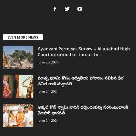
EVEN MORE NEWS
Gyanvapi Permises Survey – Allahabad High
Court informed of threat to...
June 25, 2024
మాతృ భూమి కోసం అద్వితీయ పోరాటం సలిపిన ధీర
వనిత రాణి దుర్గావతి
June 24, 2024
అక్కల్‌ కోట్‌ స్వామి వారిని దర్శించుకున్న సరసంఘచాలక్
మోహన్ భాగవత్
June 24, 2024