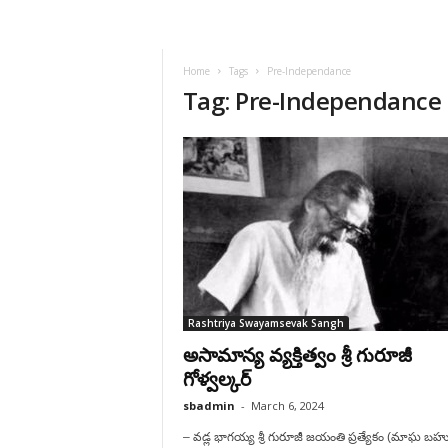
VSK
Telangana
Home
Tags
Pre-Independance
Tag: Pre-Independance
Rashtriya Swayamsevak Sangh
అసామాన్య వ్యక్తిత్వం శ్రీ గురూజీ
గోళ్వల్కర్‌
sbadmin
-
March 6, 2024
– వడ్ల భాగయ్య శ్రీ గురూజీ జయంతి ప్రత్యేకం (మాఘ బహ