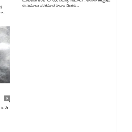
యువతరం అంటే ‘సుగంధం వెదజల్లే సుమాలు’.. తాజాగా ఉన్నపుడే
ఈ సుమాలు భరతమాత పాదాల చెంతకు...
ే
ా...
0
is Dr
.