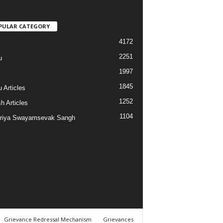
PULAR CATEGORY
4172
2251
u
1997
s
1845
 Articles
1252
h Articles
1104
riya Swayamsevak Sangh
Grievance Redressal Mechanism
Grievances