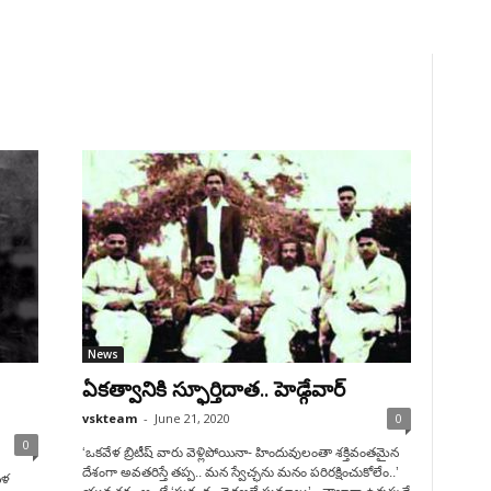
News
ఏకత్వానికి స్ఫూర్తిదాత.. హెడ్గేవార్
vskteam
-
June 21, 2020
0
0
‘ఒకవేళ బ్రిటీష్ వారు వెళ్లిపోయినా- హిందువులంతా శక్తివంతమైన
దేశంగా అవతరిస్తే తప్ప.. మన స్వేచ్ఛను మనం పరిరక్షించుకోలేం..’
ుళ