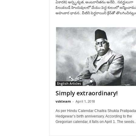
ఏకాదశి) అస్పృశ్యత, అంటరానితనం అనేవి.. సవర్ణులుగా
పిలువబడే హిందువులలో మేము పెద్ద కులంలో జన్మించామన
అహంకార భావన.. వీటిని పెద్దరాయిని క్రేన్‌తో తొలగించినట్లుగ
English Articles
Simply extraordinary!
vskteam
-
April 1, 2018
As per Hindu Calendar Chaitra Shukla Pratipada 
Hedgewar’s birth anniversary. According to the
Gregorian calendar, it falls on April 1. The seeds..