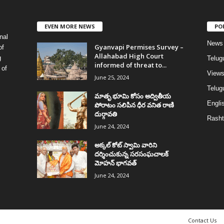
EVEN MORE NEWS
PO
nal
News
Gyanvapi Permises Survey –
of
Allahabad High Court
g
Telug
informed of threat to...
 of
View
June 25, 2024
Telugu
మాతృ భూమి కోసం అద్వితీయ
Englis
పోరాటం సలిపిన ధీర వనిత రాణి
దుర్గావతి
Rasht
June 24, 2024
అక్కల్‌ కోట్‌ స్వామి వారిని
దర్శించుకున్న సరసంఘచాలక్
మోహన్ భాగవత్
June 24, 2024
Contact Us