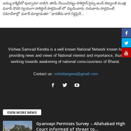
జ‌మ్ము కాశ్మీర్‌లో పుల్వామా దాడిని తామే చేయించిన‌ట్టు పాకిస్తాన్ సైన్సు అండ్ టెక్నాల‌జీ మంత్రి
ఫ‌వాద్ చౌద‌రి స్వయంగా పాకిస్థాన్ పార్లమెంట్ లో వెల్ల‌డించారు. గురువారం పార్లమెంట్
సమావేశాల్లో ఫ‌వాద్ మాట్లాడుతూ " భార‌త్‌ను వారి గ‌డ్డ‌పైనే...
Vishwa Samvad Kendra is a well known National Network known for
providing news and views of National interest and importance, thus
working towards awakening of national consciousness of Bharat.
Contact us:
vsktelangana@gmail.com
EVEN MORE NEWS
Gyanvapi Permises Survey – Allahabad High
Court informed of threat to...