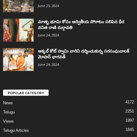
June 25, 2024
మాతృ భూమి కోసం అద్వితీయ పోరాటం సలిపిన ధీర
వనిత రాణి దుర్గావతి
June 24, 2024
అక్కల్‌ కోట్‌ స్వామి వారిని దర్శించుకున్న సరసంఘచాలక్
మోహన్ భాగవత్
June 24, 2024
POPULAR CATEGORY
4172
News
2251
Telugu
1997
Views
1845
Telugu Articles