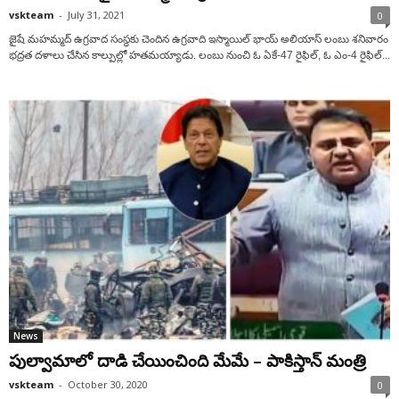
vskteam
-
July 31, 2021
0
జైషే మ‌హ‌మ్మ‌ద్ ఉగ్ర‌వాద సంస్థ‌కు చెందిన ఉగ్ర‌వాది ఇస్మాయిల్ భాయ్ అలియాస్ లంబు శనివారం
భ‌ద్ర‌త ద‌ళాలు చేసిన కాల్పుల్లో హ‌త‌మయ్యాడు. లంబు నుంచి ఓ ఏకే-47 రైఫిల్, ఓ ఎం-4 రైఫిల్...
News
పుల్వామాలో దాడి చేయించింది మేమే – పాకిస్తాన్ మంత్రి
vskteam
-
October 30, 2020
0