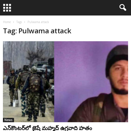
Home
Tags
Pulwama attack
Tag: Pulwama attack
News
ఎన్‌కౌంట‌ర్‌లో జైషే మహ్మ‌ద్ ఉగ్ర‌వాది హ‌తం