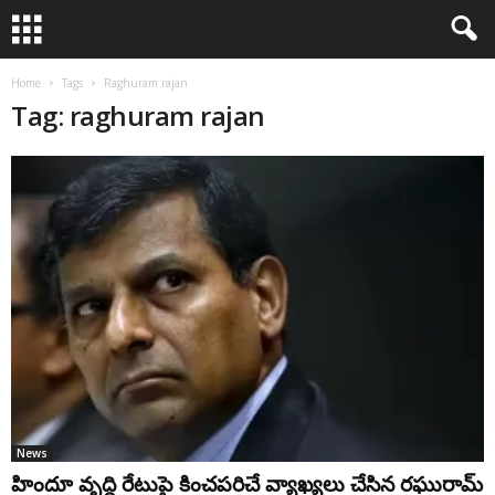
Home
Tags
Raghuram rajan
Tag: raghuram rajan
News
హిందూ వృద్ధి రేటుపై కించపరిచే వ్యాఖ్యలు చేసిన రఘురామ్