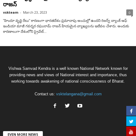
రాజన్
vskteam
-
March 23, 2023
0
"హిందూ వృద్ధి రేటు" కారణంగా భారతదేశం ప్రమాదాపు అంచుల్లో ఉందని రిజర్వ్ బ్యాంక్ ఆఫ్
ఇండియా మాజీ గవర్నర రఘురామ్ రాజన్ హేయమైన వ్యాఖ్యలను ఇటీవల చేశారు. అందుకు
కారణాలుగా దేశంలోని ప్రైవేట్...
Vishwa Samvad Kendra is a well known National Network known for
providing news and views of National interest and importance, thus
working towards awakening of national consciousness of Bharat.
Contact us:
vsktelangana@gmail.com
EVEN MORE NEWS