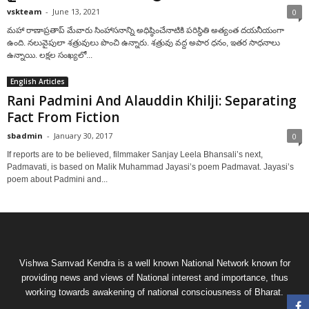
vskteam
-
June 13, 2021
0
మహా రాణాప్రతాప్‌ మేవారు సింహాసనాన్ని అధిష్ఠించేనాటికి పరిస్థితి అత్యంత దయనీయంగా
ఉంది. నలువైపులా శత్రువులు పొంచి ఉన్నారు. శత్రువు వద్ద అపార ధనం, ఇతర సాధనాలు
ఉన్నాయి. లక్షల సంఖ్యలో...
English Articles
Rani Padmini And Alauddin Khilji: Separating
Fact From Fiction
sbadmin
-
January 30, 2017
0
If reports are to be believed, filmmaker Sanjay Leela Bhansali’s next,
Padmavati, is based on Malik Muhammad Jayasi’s poem Padmavat. Jayasi’s
poem about Padmini and...
Vishwa Samvad Kendra is a well known National Network known for
providing news and views of National interest and importance, thus
working towards awakening of national consciousness of Bharat.