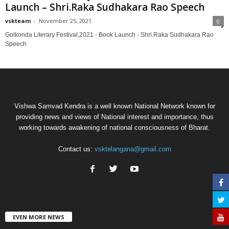
Launch – Shri.Raka Sudhakara Rao Speech
vskteam
-
November 25, 2021
0
Golkonda Literary Festival,2021 - Book Launch - Shri.Raka Sudhakara Rao
Speech
Vishwa Samvad Kendra is a well known National Network known for
providing news and views of National interest and importance, thus
working towards awakening of national consciousness of Bharat.
Contact us:
vsktelangana@gmail.com
EVEN MORE NEWS