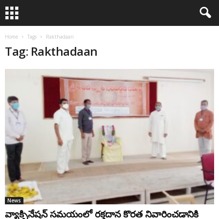
Home
Tags
Rakthadaan
Tag: Rakthadaan
News
వ్యాక్సినేషన్ స‌మ‌యంలో రక్తదాన కొరత నివారించడానికి