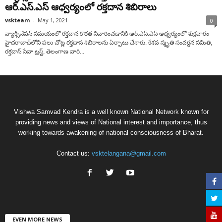
ఆర్‌.ఎస్‌.ఎస్‌ ఆధ్వ‌ర్యంలో రక్తదాన శిబిరాలు
vskteam
-
May 1, 2021
0
వ్యాక్సినేష‌న్ స‌మ‌యంలో ర‌క్త‌దాన కొర‌త నివారించ‌డానికి ఆర్‌.ఎస్‌.ఎస్ ఆధ్వ‌ర్యంలో శుక్ర‌వారం
హైద‌రాబాద్‌లోని ప‌లు చోట్ల ర‌క్త‌దాన శిబిరాల‌ను ఏర్పాటు చేశారు. కేశవ స్మృతి సంవర్ధన సమితి,
రక్తదాన్ సేవా ట్రస్ట్, తెలంగాణ వారి...
Vishwa Samvad Kendra is a well known National Network known for
providing news and views of National interest and importance, thus
working towards awakening of national consciousness of Bharat.
Contact us:
vsktelangana@gmail.com
EVEN MORE NEWS